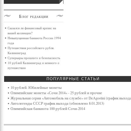
Блог
редакции
Сказался ли финансовый кризис на
вашей коллекции?
Невыпущенная банкнота России 1994
года
Путешествия российского рубля.
Калининград
Суперкары прошлого и безопасность
10 рублей Калининград и немного о
путешествии
ПОПУЛЯРНЫЕ
СТАТЬИ
10 рублей. Юбилейные монеты
Олимпийские монеты «Сочи 2014» - 25 рублей и прочие
Журнальная серия «Автомобиль на службе» от DeAgostini (график выхода
Автолегенды СССР график выхода (обновлено 8.01.2013)
Олимпийская банкнота 100 рублей Сочи-2014