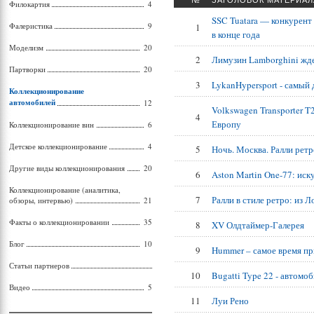
№
ЗАГОЛОВОК МАТЕРИАЛ
Филокартия
4
SSC Tuatara — конкурент
Фалеристика
9
1
в конце года
Моделизм
20
2
Лимузин Lamborghini жд
Партворки
20
3
LykanHypersport - самый
Коллекционирование
автомобилей
12
Volkswagen Transporter 
4
Европу
Коллекционирование вин
6
Детское коллекционирование
4
5
Ночь. Москва. Ралли ретр
Другие виды коллекционирования
20
6
Aston Martin One-77: иск
Коллекционирование (аналитика,
7
Ралли в стиле ретро: из 
обзоры, интервью)
21
Факты о коллекционировании
35
8
XV Олдтаймер-Галерея
Блог
10
9
Hummer – самое время пр
Статьи партнеров
10
Bugatti Type 22 - автомоб
Видео
5
11
Луи Рено