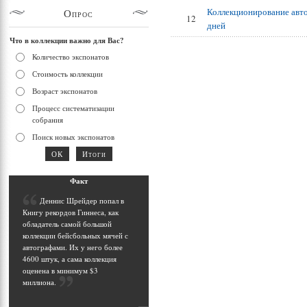
Коллекционирование авт
Опрос
12
дней
Что в коллекции важно для Вас?
Количество экспонатов
Стоимость коллекции
Возраст экспонатов
Процесс систематизации
собрания
Поиск новых экспонатов
Фак
т
Д
еннис Шрейдер попал в
Книгу рекордов Гиннеса, как
обладатель самой большой
коллекции бейсбольных мячей с
автографами. Их у него более
4600 штук, а сама коллекция
оценена в минимум $3
миллиона
.