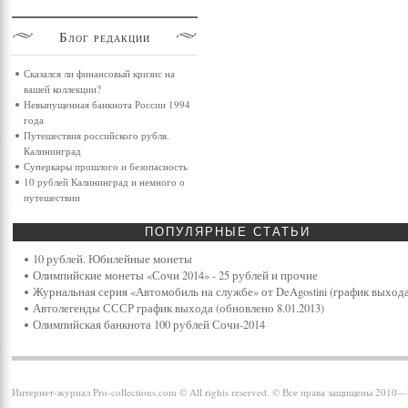
Блог
редакции
Сказался ли финансовый кризис на
вашей коллекции?
Невыпущенная банкнота России 1994
года
Путешествия российского рубля.
Калининград
Суперкары прошлого и безопасность
10 рублей Калининград и немного о
путешествии
ПОПУЛЯРНЫЕ
СТАТЬИ
10 рублей. Юбилейные монеты
Олимпийские монеты «Сочи 2014» - 25 рублей и прочие
Журнальная серия «Автомобиль на службе» от DeAgostini (график выхода
Автолегенды СССР график выхода (обновлено 8.01.2013)
Олимпийская банкнота 100 рублей Сочи-2014
Интернет-журнал Pro-collections.com © All rights reserved. © Все права защищены 2010