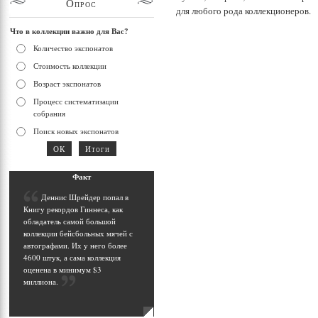
Опрос
для любого рода коллекционеров.
Что в коллекции важно для Вас?
Количество экспонатов
Стоимость коллекции
Возраст экспонатов
Процесс систематизации
собрания
Поиск новых экспонатов
Фак
т
Д
еннис Шрейдер попал в
Книгу рекордов Гиннеса, как
обладатель самой большой
коллекции бейсбольных мячей с
автографами. Их у него более
4600 штук, а сама коллекция
оценена в минимум $3
миллиона
.