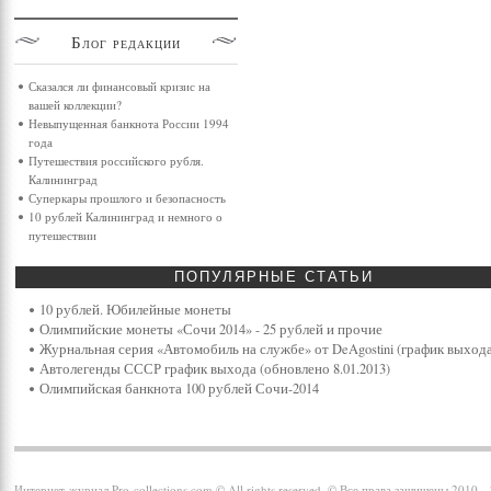
Блог
редакции
Сказался ли финансовый кризис на
вашей коллекции?
Невыпущенная банкнота России 1994
года
Путешествия российского рубля.
Калининград
Суперкары прошлого и безопасность
10 рублей Калининград и немного о
путешествии
ПОПУЛЯРНЫЕ
СТАТЬИ
10 рублей. Юбилейные монеты
Олимпийские монеты «Сочи 2014» - 25 рублей и прочие
Журнальная серия «Автомобиль на службе» от DeAgostini (график выхода
Автолегенды СССР график выхода (обновлено 8.01.2013)
Олимпийская банкнота 100 рублей Сочи-2014
Интернет-журнал Pro-collections.com © All rights reserved. © Все права защищены 2010