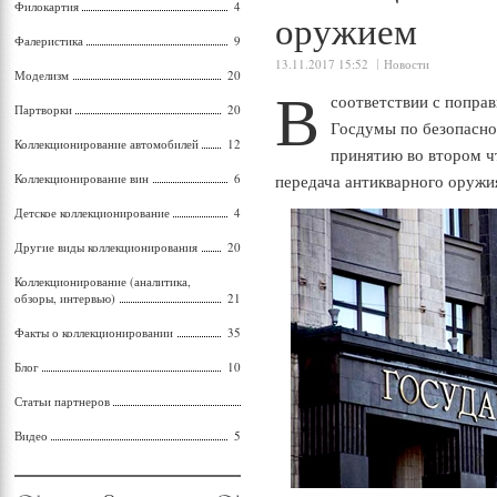
Филокартия
4
оружием
Фалеристика
9
13.11.2017 15:52
Новости
Моделизм
20
В
соответствии с попра
Партворки
20
Госдумы по безопасно
Коллекционирование автомобилей
12
принятию во втором ч
Коллекционирование вин
6
передача антикварного оружи
Детское коллекционирование
4
Другие виды коллекционирования
20
Коллекционирование (аналитика,
обзоры, интервью)
21
Факты о коллекционировании
35
Блог
10
Статьи партнеров
Видео
5