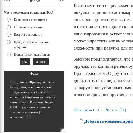
Опрос
В соответствии с предложенн
покупка старинного антикварн
Что в коллекции важно для Вас?
числе холодного оружия, име
Количество экспонатов
и охотничьего холодного клин
Стоимость коллекции
лицензирования и регистрации
Возраст экспонатов
может упростить жизнь колл
Процесс систематизации
собрания
сложности при покупке или п
Поиск новых экспонатов
Законом предполагается, что 
оружия, его копий и реплик б
Правительством. С другой ст
Фак
т
дополнительные виды наказан
Д
еннис Шрейдер попал в
за нарушение установленных 
Книгу рекордов Гиннеса, как
обладатель самой большой
и экспонирования оружия, а т
коллекции бейсбольных мячей с
автографами. Их у него более
4600 штук, а сама коллекция
Обновлено ( 13.11.2017 16:33 )
оценена в минимум $3
миллиона
.
Добавить комментари