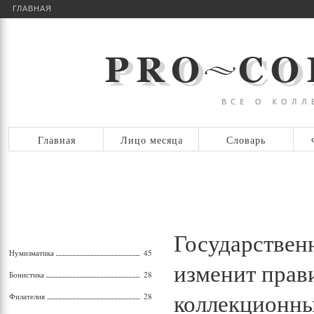
ГЛАВНАЯ
Главная
Лицо месяца
Словарь
Государствен
Нумизматика
45
изменит прав
Бонистика
28
коллекционн
Филателия
28