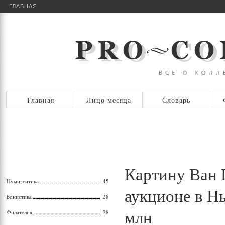
ГЛАВНАЯ
Главная
Лицо месяца
Словарь
Картину Ван 
Нумизматика
45
аукционе в Нь
Бонистика
28
млн
Филателия
28