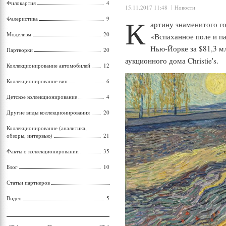
Филокартия
4
15.11.2017 11:48
Новости
К
Фалеристика
9
артину знаменитого г
Моделизм
20
«Вспаханное поле и па
Нью-Йорке за $81,3 мл
Партворки
20
аукционного дома Christie's.
Коллекционирование автомобилей
12
Коллекционирование вин
6
Детское коллекционирование
4
Другие виды коллекционирования
20
Коллекционирование (аналитика,
обзоры, интервью)
21
Факты о коллекционировании
35
Блог
10
Статьи партнеров
Видео
5