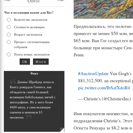
Опрос
Что в коллекции важно для Вас?
Количество экспонатов
Предполагалось, что полотно 
Стоимость коллекции
принесет не менее $50 млн, в
Возраст экспонатов
$65 млн. Ван Гог создал его 
Процесс систематизации
собрания
больнице при монастыре Сен-
Реми.
Поиск новых экспонатов
#AuctionUpdate
Van Gogh's 
Фак
т
$81,312,500, an exceptional pr
Д
еннис Шрейдер попал в
Книгу рекордов Гиннеса, как
pic.twitter.com/IbSafXdoR4
обладатель самой большой
коллекции бейсбольных мячей с
— Christie's (@ChristiesInc)
автографами. Их у него более
4600 штук, а сама коллекция
оценена в минимум $3
Имя покупателя неизвестно, и
миллиона
.
подразделения Christie's. Эт
Огюста Ренуара за $8,2 млн и