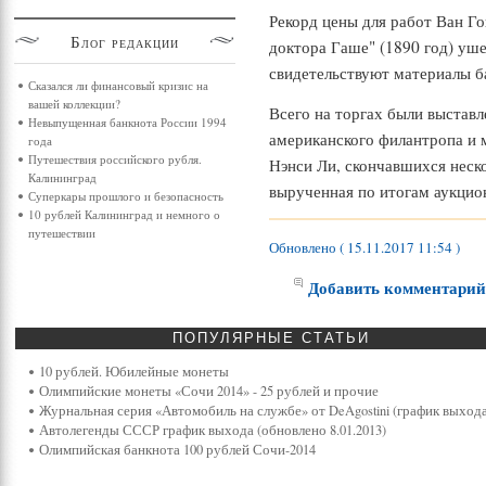
Рекорд цены для работ Ван Го
Блог
редакции
доктора Гаше" (1890 год) уше
свидетельствуют материалы ба
Сказался ли финансовый кризис на
вашей коллекции?
Всего на торгах были выставл
Невыпущенная банкнота России 1994
американского филантропа и 
года
Путешествия российского рубля.
Нэнси Ли, скончавшихся неско
Калининград
вырученная по итогам аукцион
Суперкары прошлого и безопасность
10 рублей Калининград и немного о
путешествии
Обновлено ( 15.11.2017 11:54 )
Добавить комментари
ПОПУЛЯРНЫЕ
СТАТЬИ
10 рублей. Юбилейные монеты
Олимпийские монеты «Сочи 2014» - 25 рублей и прочие
Журнальная серия «Автомобиль на службе» от DeAgostini (график выхода
Автолегенды СССР график выхода (обновлено 8.01.2013)
Олимпийская банкнота 100 рублей Сочи-2014