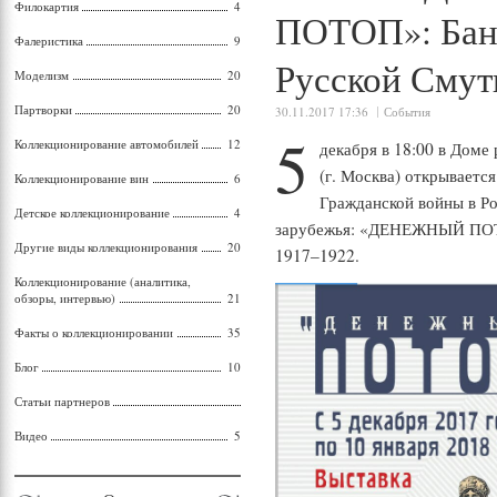
Филокартия
4
ПОТОП»: Бан
Фалеристика
9
Русской Смут
Моделизм
20
Партворки
20
30.11.2017 17:36
События
5
Коллекционирование автомобилей
12
декабря в 18:00 в Доме
(г. Москва) открываетс
Коллекционирование вин
6
Гражданской войны в Ро
Детское коллекционирование
4
зарубежья: «ДЕНЕЖНЫЙ ПОТО
Другие виды коллекционирования
20
1917–1922.
Коллекционирование (аналитика,
обзоры, интервью)
21
Факты о коллекционировании
35
Блог
10
Статьи партнеров
Видео
5