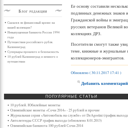
Ее основу составили нескольк
Блог
редакции
подлинных денежных знаков и
Гражданской войны и эмигра
Сказался ли финансовый кризис на
русских ветеранов Великой в
вашей коллекции?
Невыпущенная банкнота России 1994
коллекциях ДРЗ.
года
Путешествия российского рубля.
Посетители смогут также уви
Калининград
теме, книжные и журнальные 
Суперкары прошлого и безопасность
10 рублей Калининград и немного о
коллекционеров-эмигрантов.
путешествии
Обновлено ( 30.11.2017 17:41 )
Добавить комментари
ПОПУЛЯРНЫЕ
СТАТЬИ
10 рублей. Юбилейные монеты
Олимпийские монеты «Сочи 2014» - 25 рублей и прочие
Журнальная серия «Автомобиль на службе» от DeAgostini (график выхода
Автолегенды СССР график выхода (обновлено 8.01.2013)
Олимпийская банкнота 100 рублей Сочи-2014