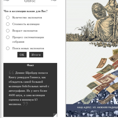
Опрос
Что в коллекции важно для Вас?
Количество экспонатов
Стоимость коллекции
Возраст экспонатов
Процесс систематизации
собрания
Поиск новых экспонатов
Фак
т
Д
еннис Шрейдер попал в
Книгу рекордов Гиннеса, как
обладатель самой большой
коллекции бейсбольных мячей с
автографами. Их у него более
4600 штук, а сама коллекция
оценена в минимум $3
миллиона
.