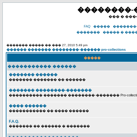
��������-���
��� � ��
FAQ
�����
�������
�������
����� � ���
������� ����� �� ��� 27, 2010 5:49 pm
������ ������� ��������-������ pro-collections
�����
����������� ������
������� ������
������� ������� �� ������
������� ��������-�������
���������� ������� ��������-������� Pro-collecti
���� ������
����������� �� ���� ������
F.A.Q.
������� �� ������ � �������