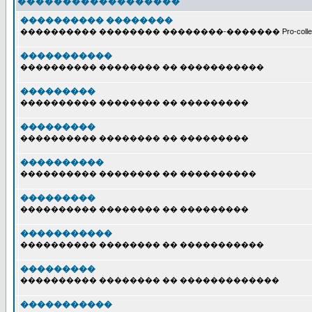
������������������
���������� ��������
���������� �������� ��������-������� Pro-collecti
�����������
���������� �������� �� �����������
���������
���������� �������� �� ���������
���������
���������� �������� �� ���������
����������
���������� �������� �� ����������
���������
���������� �������� �� ���������
�����������
���������� �������� �� �����������
���������
���������� �������� �� �������������
�����������