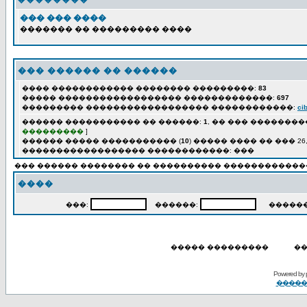
��� ��� ����
������� �� ��������� ����
��� ������ �� ������
���� ������������ �������� ���������:
83
����� ������������������ �������������:
697
��������� ������������������ ������������:
ci
������ ����������� �� ������:
1
, �� ��� ���������
���������
]
������ ����� ����������� (
10
) ����� ���� �� ��� 26, 2
������������������ ������������: ���
��� ������ �������� �� ���������� ������������
����
���:
������:
�������
����� ���������
��
Powered by 
�����