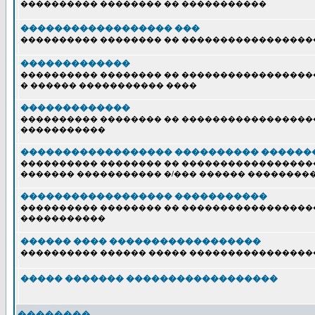
���������� �������� �� �����������
������������������ ���
���������� �������� �� �����������������
�������������
���������� �������� �� �����������������
� ������ ����������� ����
�������������
���������� �������� �� �����������������
�����������
������������������ ���������� ������
���������� �������� �� �����������������
������� ����������� �/��� ������ ��������
������������������ �����������
���������� �������� �� �����������������
�����������
������ ���� ������������������
���������� ������ ����� ����������������
����� ������� ������������������
��������