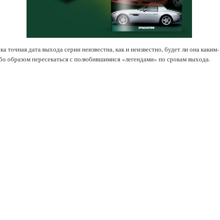
ка точная дата выхода серии неизвестна, как и неизвестно, будет ли она каким-
бо образом пересекаться с полюбившимися «легендами» по срокам выхода.