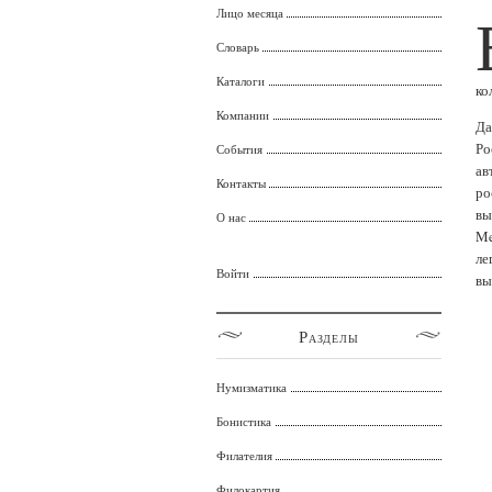
Лицо месяца
Словарь
Каталоги
ко
Компании
Да
Ро
События
ав
Контакты
ро
вы
О нас
Me
ле
Войти
вы
Разделы
Нумизматика
Бонистика
Филателия
Филокартия