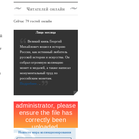
Читателей
онлайн
Сейчас 79 гостей онлайн
Лицо
месяца
ей
В
еликий князь Георгий
Михайлович вошел в историю
е
России, как истинный любитель
русской истории и искусства. Он
собрал огромную коллекцию
монет и медалей, а также написал
я
монументальный труд по
российским монетам.
Подробнее...
.
Новости мира коллекционирования