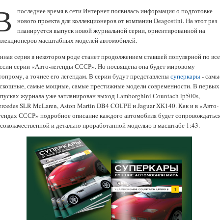
В
последнее время в сети Интернет появилась информация о подготовке
нового проекта для коллекционеров от компании Deagostini. На этот раз
планируется выпуск новой журнальной серии, ориентированной на
ллекционеров масштабных моделей автомобилей.
нная серия в некотором роде станет продолжением ставшей популярной по вс
ссии серии «Авто-легенды СССР». Но посвящена она будет мировому
топрому, а точнее его легендам. В серии будут представлены
суперкары
- самы
скошные, самые мощные, самые престижные модели современности. В первых
пусках журнала уже запланирован выход Lamborghini Countach lp500s,
rcedes SLR McLaren, Aston Martin DB4 COUPE и Jaguar XK140. Как и в «Авто-
гендах СССР» подробное описание каждого автомобиля будет сопровождатьс
сококачественной и детально проработанной моделью в масштабе 1:43.