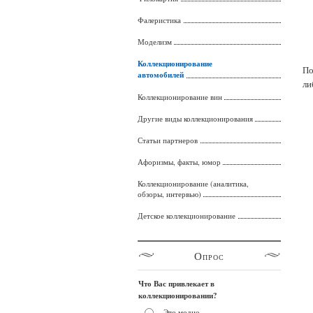
Фалеристика
Моделизм
Коллекционирование
По
автомобилей
ли
Коллекционирование вин
Другие виды коллекционирования
Статьи партнеров
Афоризмы, факты, юмор
Коллекционирование (аналитика,
обзоры, интервью)
Детское коллекционирование
Опрос
Что Вас привлекает в
коллекционировании?
Это модно