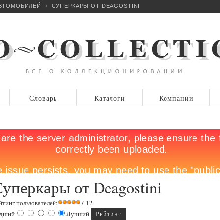
ВТОМОБИЛЕЙ
СУПЕРКАРЫ ОТ DEAGOSTINI
Словарь
Каталоги
Компании
уперкары от Deagostini
йтинг пользователей:
/ 12
дший
Лучший