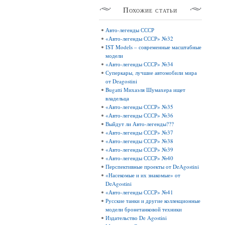
Похожие
статьи
Авто-легенды СССР
«Авто-легенды СССР» №32
IST Models – современные масштабные
модели
«Авто-легенды СССР» №34
Суперкары, лучшие автомобили мира
от Deagostini
Bugatti Михаэля Шумахера ищет
владельца
«Авто-легенды СССР» №35
«Авто-легенды СССР» №36
Выйдут ли Авто-легенды???
«Авто-легенды СССР» №37
«Авто-легенды СССР» №38
«Авто-легенды СССР» №39
«Авто-легенды СССР» №40
Перспективные проекты от DeAgostini
«Насекомые и их знакомые» от
DeAgostini
«Авто-легенды СССР» №41
Русские танки и другие коллекционные
модели бронетанковой техники
Издательство De Agostini