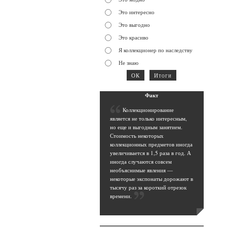
Это интересно
Это выгодно
Это красиво
Я коллекционер по наследству
Не знаю
Фак
т
К
оллекционирование
является не только интересным,
но еще и выгодным занятием.
Стоимость некоторых
коллекционных предметов иногда
увеличивается в 1,5 раза в год. А
иногда случаются совсем
необъяснимые явления —
некоторые экспонаты дорожают в
тысячу раз за короткий отрезок
времени
.