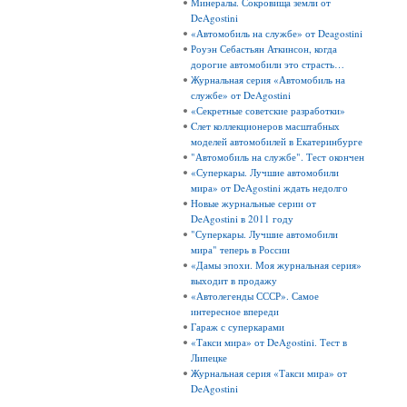
Минералы. Сокровища земли от
DeAgostini
«Автомобиль на службе» от Deagostini
Роуэн Себастьян Аткинсон, когда
дорогие автомобили это страсть…
Журнальная серия «Автомобиль на
службе» от DeAgostini
«Секретные советские разработки»
Cлет коллекционеров масштабных
моделей автомобилей в Екатеринбурге
"Автомобиль на службе". Тест окончен
«Суперкары. Лучшие автомобили
мира» от DeAgostini ждать недолго
Новые журнальные серии от
DeAgostini в 2011 году
"Суперкары. Лучшие автомобили
мира" теперь в России
«Дамы эпохи. Моя журнальная серия»
выходит в продажу
«Автолегенды СССР». Самое
интересное впереди
Гараж с суперкарами
«Такси мира» от DeAgostini. Тест в
Липецке
Журнальная серия «Такси мира» от
DeAgostini