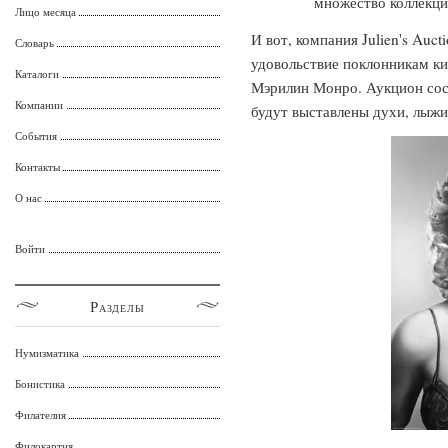
множество коллекци
Лицо месяца
И вот, компания Julien's Auc
Словарь
удовольствие поклонникам к
Каталоги
Мэрилин Монро. Аукцион сост
Компании
будут выставлены духи, лыжи
События
Контакты
О нас
Войти
Разделы
Нумизматика
Бонистика
Филателия
Филокартия