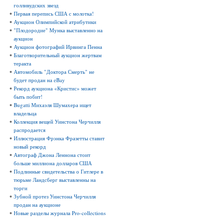
голливудских звезд
Первая перепись США с молотка!
Аукцион Олимпийской атрибутики
"Плодородие" Мунка выставленно на
аукцион
Аукцион фотографий Ирвинга Пенна
Благотворительный аукцион жертвам
теракта
Автомобиль "Доктора Смерть" не
будет продан на eBay
Рекорд аукциона «Кристис» может
быть побит!
Bugatti Михаэля Шумахера ищет
владельца
Коллекция вещей Уинстона Черчилля
распродается
Иллюстрация Фрэнка Фразетты ставит
новый рекорд
Автограф Джона Леннона стоит
больше миллиона долларов США
Подлинные свидетельства о Гитлере в
тюрьме Ландсберг выставленны на
торги
Зубной протез Уинстона Черчилля
продан на аукционе
Новые разделы журнала Pro-collections