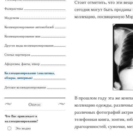
Стоит отметить, что эти вещи
Фалеристика
сегодня могут быть проданы 
коллекцию, посвященную Мэр
Моделизм
Коллекционирование автомобилей
Коллекционирование вин
Другие виды коллекционирования
Статьи партнеров
Афоризмы, факты, юмор
Коллекционирование (аналитика,
обзоры, интервью)
Детское коллекционирование
В прошлом году эта же комп
Опрос
коллекцию одежды, различных
различных фотографий актрис
Что Вас привлекает в
телефонная книга, зонтик, ю
коллекционировании?
драгоценностей, сумочки, ме
Это модно