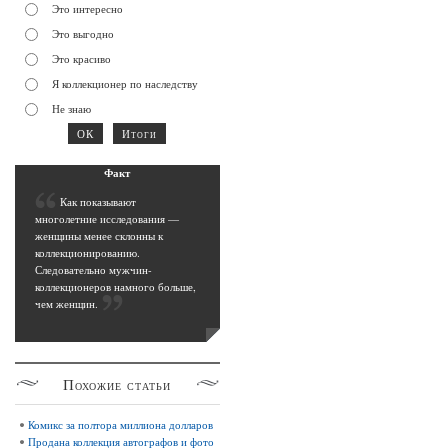
Это интересно
Это выгодно
Это красиво
Я коллекционер по наследству
Не знаю
Фак
т
К
ак показывают
многолетние исследования —
женщины менее склонны к
коллекционированию.
Следовательно мужчин-
коллекционеров намного больше,
чем женщин
.
Похожие
статьи
Комикс за полтора миллиона долларов
Продана коллекция автографов и фото