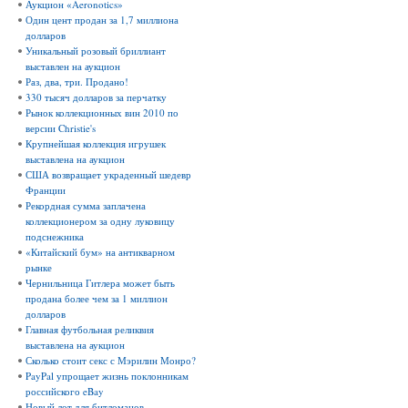
Аукцион «Aeronotics»
Один цент продан за 1,7 миллиона
долларов
Уникальный розовый бриллиант
выставлен на аукцион
Раз, два, три. Продано!
330 тысяч долларов за перчатку
Рынок коллекционных вин 2010 по
версии Christie's
Крупнейшая коллекция игрушек
выставлена на аукцион
США возвращает украденный шедевр
Франции
Рекордная сумма заплачена
коллекционером за одну луковицу
подснежника
«Китайский бум» на антикварном
рынке
Чернильница Гитлера может быть
продана более чем за 1 миллион
долларов
Главная футбольная реликвия
выставлена на аукцион
Сколько стоит секс с Мэрилин Монро?
PayPal упрощает жизнь поклонникам
российского eBay
Новый лот для битломанов