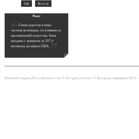
Фак
т
C
амая дорогая в мире
частная коллекция, состоявшая из
произведений искусства, была
продана с аукциона за 207,4
миллиона долларов США
.
Интернет-журнал Pro-collections.com © All rights reserved. © Все права защищены 201