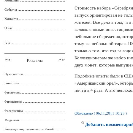
Компании
Стоимость набора «Серебряны
События
выпуск ориентирован не толь
Контакты
жителей. Все дело в том, чт
О нас
великолепными инвестициями
небольшие сбережения, котор
тому же небольшой тираж 10
Войти
только о том, что год за год
Коллекционерам же набор инт
Разделы
двух монет, которые выпуще
Нумизматика
Подобные опыты были в США 
«Американский орел», которы
Бонистика
почти в 4 раза. А это неплох
Филателия
Филокартия
Фалеристика
Обновлено ( 06.11.2011 10:23 )
Моделизм
Добавить комментари
Коллекционирование автомобилей