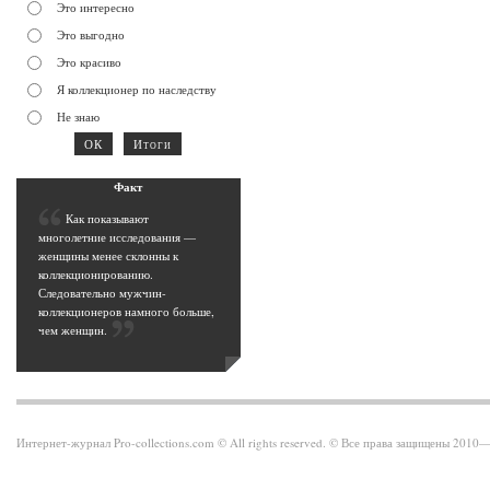
Это интересно
Это выгодно
Это красиво
Я коллекционер по наследству
Не знаю
Фак
т
К
ак показывают
многолетние исследования —
женщины менее склонны к
коллекционированию.
Следовательно мужчин-
коллекционеров намного больше,
чем женщин
.
Интернет-журнал Pro-collections.com © All rights reserved. © Все права защищены 201