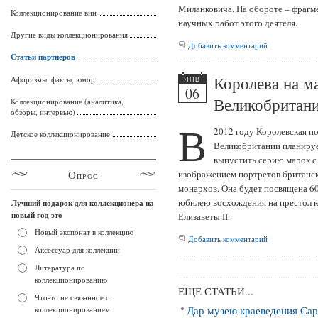
Миланковича. На обороте – фрагм
Коллекционирование вин
научных работ этого деятеля.
Другие виды коллекционирования
Добавить комментарий
Статьи партнеров
Королева на м
Афоризмы, факты, юмор
ЯНВ
06
Великобритан
Коллекционирование (аналитика,
обзоры, интервью)
В
2012 году Королевская п
Детское коллекционирование
Великобритании планиру
выпустить серию марок с
Опрос
изображением портретов британс
монархов. Она будет посвящена 6
юбилею восхождения на престол 
Лучший подарок для коллекционера на
новый год это
Елизаветы II.
Новый экспонат в коллекцию
Добавить комментарий
Аксессуар для коллекции
Литература по
коллекционированию
ЕЩЕ СТАТЬИ...
Что-то не связанное с
Дар музею краеведения Сар
коллекционированием