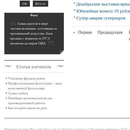
Декабрьские выставки-ярма
Юбилейная монета 10 рублей
Фак
т
Супер-авария суперкаров
C
амая дорогая в мире
частная коллекция, состоявшая из
«
Первая
Предыдущая
произведений искусства, была
продана с аукциона за 207,4
миллиона долларов США
.
Статьи
партнеров
Утепление фасадов домов
Профессиональная фотостудия – залог
качественной фотосъемки
Сушка грибов
Новейшие металлоискатели для
производительной работы
Как посадить цветы на даче
Интернет-журнал Pro-collections.com © All rights reserved. © Все права защищены 201