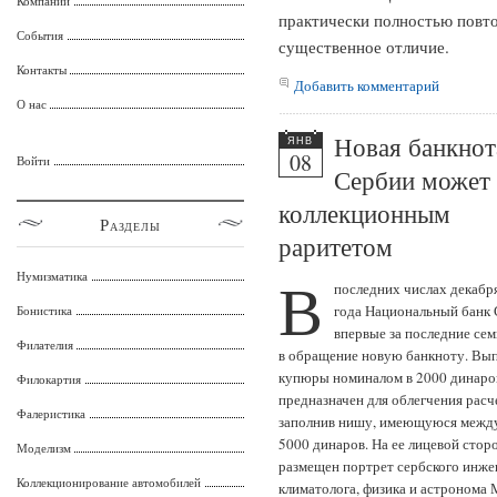
Компании
практически полностью повт
События
существенное отличие.
Контакты
Добавить комментарий
О нас
Новая банкнот
ЯНВ
08
Войти
Сербии может 
коллекционным
Разделы
раритетом
В
Нумизматика
последних числах декабр
года Национальный банк
Бонистика
впервые за последние семь
Филателия
в обращение новую банкноту. Вы
купюры номиналом в 2000 динаро
Филокартия
предназначен для облегчения расч
Фалеристика
заполнив нишу, имеющуюся между
5000 динаров. На ее лицевой стор
Моделизм
размещен портрет сербского инже
Коллекционирование автомобилей
климатолога, физика и астронома