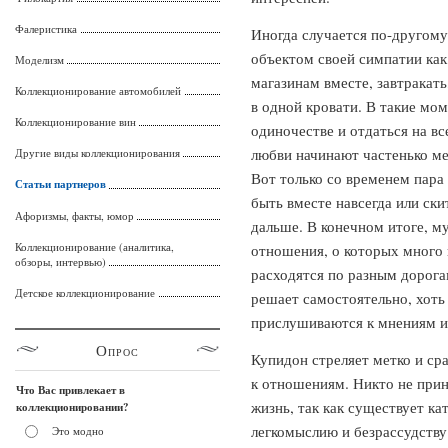
Фалеристика
Иногда случается по-другому
объектом своей симпатии как
Моделизм
магазинам вместе, завтракать
Коллекционирование автомобилей
в одной кровати. В такие мом
Коллекционирование вин
одиночестве и отдаться на в
любви начинают частенько мел
Другие виды коллекционирования
Вот только со временем пара
Статьи партнеров
быть вместе навсегда или ски
Афоризмы, факты, юмор
дальше. В конечном итоге, 
Коллекционирование (аналитика,
отношения, о которых много н
обзоры, интервью)
расходятся по разным дорога
Детское коллекционирование
решает самостоятельно, хоть 
прислушиваются к мнениям и 
Опрос
Купидон стреляет метко и ср
к отношениям. Никто не при
Что Вас привлекает в
жизнь, так как существует к
коллекционировании?
легкомыслию и безрассудству.
Это модно