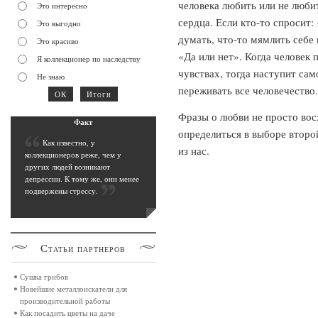
человека любить или не люби
Это интересно
сердца. Если кто-то спросит
Это выгодно
думать, что-то мямлить себе 
Это красиво
«Да или нет». Когда человек 
Я коллекционер по наследству
чувствах, тогда наступит сам
Не знаю
переживать все человечество.
Фразы о любви не просто вос
Фак
т
определиться в выборе второ
К
ак известно, у
из нас.
коллекционеров реже, чем у
других людей возникают
депрессии. К тому же, они менее
подвержены стрессу
.
Статьи
партнеров
Сушка грибов
Новейшие металлоискатели для
производительной работы
Как посадить цветы на даче