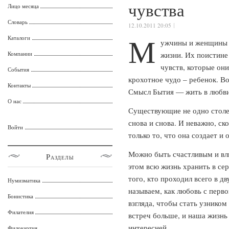
чувства
Лицо месяца
Словарь
12.10.2011 20:05
М
Каталоги
ужчины и женщины с
Компании
жизни. Их поистине
чувств, которые он
События
крохотное чудо – ребенок. В
Контакты
Смысл Бытия — жить в любви,
О нас
Существующие не одно столе
снова и снова. И неважно, ск
Войти
только то, что она создает и 
Можно быть счастливым и вл
Разделы
этом всю жизнь хранить в се
того, кто проходил всего в дв
Нумизматика
называем, как любовь с перво
Бонистика
взгляда, чтобы стать узником
Филателия
встреч больше, и наша жизнь 
интересней.
Филокартия