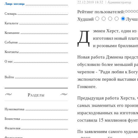
22.12.2010 18:32
Администратор
Лицо месяца
Рейтинг пользователей:
Словарь
Худший
Лучш
Каталоги
Д
эмиен Херст, один из
Компании
изготовил новый пла
События
и розовыми бриллиан
Контакты
Новая работа Дэмиена предст
О нас
обусловило более меньший р
черепом - "Ради любви к Бог
Войти
экспонатом первой выставки в
Гонконге.
Разделы
Предыдущая работа Херста, ч
самых знаменитых его произв
Нумизматика
израсходованных на изготовле
Бонистика
составила 15 миллионов фунт
Филателия
По заявлениям самого художн
Филокартия