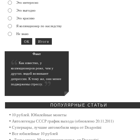
Это интересно
Это выгодно
Это красиво
Я коллекционер по наследству
Не знаю
Фак
т
К
ак известно, у
коллекционеров реже, чем у
других людей возникают
депрессии. К тому же, они менее
подвержены стрессу
.
ПОПУЛЯРНЫЕ
СТАТЬИ
10 рублей. Юбилейные монеты
Автолегенды СССР график выхода (обновлено 20.11.2011)
Суперкары, лучшие автомобили мира от Deagostini
Все юбилейные 10 рублей
«Дамы эпохи. Моя коллекция кукол» от Deagostini