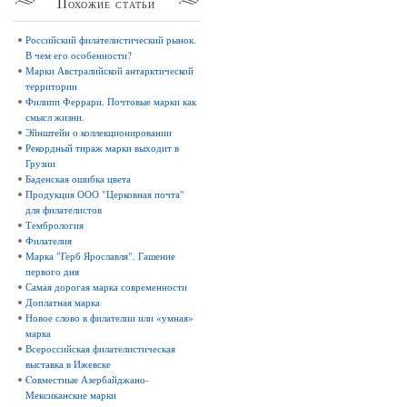
Похожие
статьи
Российский филателистический рынок.
В чем его особенности?
Марки Австралийской антарктической
территории
Филипп Феррари. Почтовые марки как
смысл жизни.
Эйнштейн о коллекционировании
Рекордный тираж марки выходит в
Грузии
Баденская ошибка цвета
Продукция ООО "Церковная почта"
для филателистов
Тембрология
Филателия
Марка "Герб Ярославля". Гашение
первого дня
Самая дорогая марка современности
Доплатная марка
Новое слово в филателии или «умная»
марка
Всероссийская филателистическая
выставка в Ижевске
Cовместные Азербайджано-
Мексиканские марки