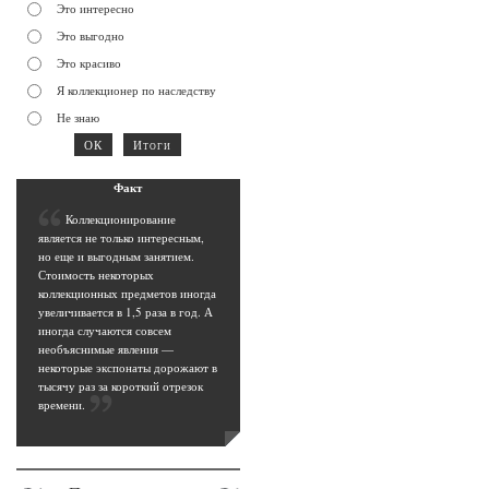
Это интересно
Это выгодно
Это красиво
Я коллекционер по наследству
Не знаю
Фак
т
К
оллекционирование
является не только интересным,
но еще и выгодным занятием.
Стоимость некоторых
коллекционных предметов иногда
увеличивается в 1,5 раза в год. А
иногда случаются совсем
необъяснимые явления —
некоторые экспонаты дорожают в
тысячу раз за короткий отрезок
времени
.