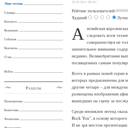
28.02.2011 00:28
Лицо месяца
Рейтинг пользователей:
Словарь
Худший
Лучш
Каталоги
А
нглийская королевска
Компании
следовать всем техн
События
совершенствуя не тол
Контакты
значительное внимание содер
недавно, Великобритания вып
О нас
посвященных самым популяр
Войти
Всего в рамках новой серии 
которых предназначены для в
другие четыре – для междун
Разделы
размещены изображения афиш
вышедших на сцену за послед
Нумизматика
Бонистика
Среди мюзиклов легенд оказа
Rock You", в основу которого
Филателия
И не зря местом презентации
Филокартия