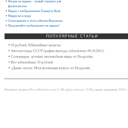
Фильм на марках - новый сюрприз для
филателистов
Марка с изображением Гельмута Коля
Марки не в моде
Спецгашение в честь юбилея Воронежа
Предлагайте изображение на марках!
ПОПУЛЯРНЫЕ
СТАТЬИ
10 рублей. Юбилейные монеты
Автолегенды СССР график выхода (обновлено 09.10.2011)
Суперкары, лучшие автомобили мира от Deagostini
Все юбилейные 10 рублей
«Дамы эпохи. Моя коллекция кукол» от Deagostini
Интернет-журнал Pro-collections.com © All rights reserved. © Все права защищены 201