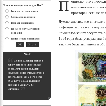
П
онимаю, что в послед
Что в коллекции важно для Вас?
нумизматики и бонист
Количество экспонатов
просторах сети не по
Стоимость коллекции
Думаю многих, кто в начале д
Возраст экспонатов
инфляция заставляет выпуска
Процесс систематизации
номиналов заинтересует эта б
собрания
1994 года была утверждена б
Поиск новых экспонатов
так и не была выпущена в обо
Фак
т
Д
еннис Шрейдер попал в
Книгу рекордов Гиннеса, как
обладатель самой большой
коллекции бейсбольных мячей с
автографами. Их у него более
4600 штук, а сама коллекция
оценена в минимум $3
миллиона
.