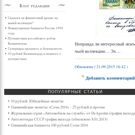
Блог
редакции
Сказался ли финансовый кризис на
вашей коллекции?
Невыпущенная банкнота России 1994
года
Путешествия российского рубля.
Неправда ли интересный экзем
Калининград
Суперкары прошлого и безопасность
чьей коллекции… Эх…
10 рублей Калининград и немного о
путешествии
Обновлено ( 21.09.2015 16:42 )
Добавить комментари
ПОПУЛЯРНЫЕ
СТАТЬИ
10 рублей. Юбилейные монеты
Олимпийские монеты «Сочи 2014» - 25 рублей и прочие
Журнальная серия «Автомобиль на службе» от DeAgostini (график выхода
Автолегенды СССР график выхода (обновлено 8.01.2013)
Олимпийская банкнота 100 рублей Сочи-2014