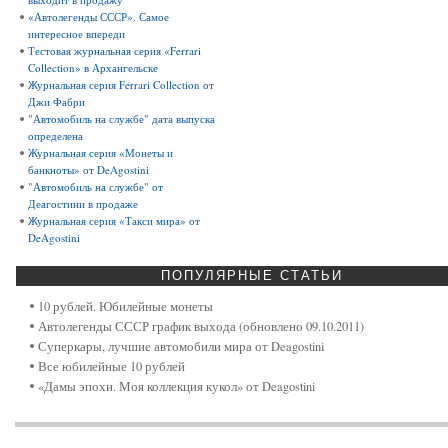
«Автолегенды СССР». Самое
интересное впереди
Тестовая журнальная серия «Ferrari
Collection» в Архангельске
Журнальная серия Ferrari Collection от
Джи Фабри
"Автомобиль на службе" дата выпуска
определена
Журнальная серия «Монеты и
банкноты» от DeAgostini
"Автомобиль на службе" от
Деагостини в продаже
Журнальная серия «Такси мира» от
DeAgostini
ПОПУЛЯРНЫЕ
СТАТЬИ
10 рублей. Юбилейные монеты
Автолегенды СССР график выхода (обновлено 09.10.2011)
Суперкары, лучшие автомобили мира от Deagostini
Все юбилейные 10 рублей
«Дамы эпохи. Моя коллекция кукол» от Deagostini