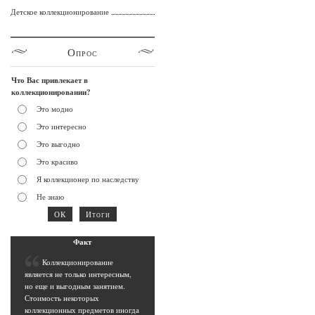
Детское коллекционирование
Опрос
Что Вас привлекает в
коллекционировании?
Это модно
Это интересно
Это выгодно
Это красиво
Я коллекционер по наследству
Не знаю
Фак
т
К
оллекционирование
является не только интересным,
но еще и выгодным занятием.
Стоимость некоторых
коллекционных предметов иногда