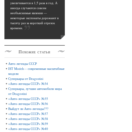
увеличивается в 1,5 раза в год. А
иногда случаются совсем
необъяснимые явления —
некоторые экспонаты дорожают в
тысячу раз за короткий отрезок
времени
.
Похожие
статьи
Авто-легенды СССР
IST Models – современные масштабные
модели
Суперкары от Deagostini
«Авто-легенды СССР» №34
Суперкары, лучшие автомобили мира
от Deagostini
«Авто-легенды СССР» №35
«Авто-легенды СССР» №36
Выйдут ли Авто-легенды???
«Авто-легенды СССР» №37
«Авто-легенды СССР» №38
«Авто-легенды СССР» №39
«Авто-легенды СССР» №40