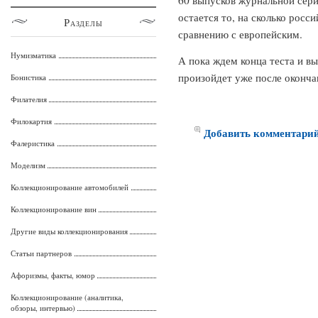
60 выпусков журнальной сер
остается то, на сколько росс
Разделы
сравнению с европейским.
Нумизматика
А пока ждем конца теста и вы
произойдет уже после оконч
Бонистика
Филателия
Филокартия
Добавить комментари
Фалеристика
Моделизм
Коллекционирование автомобилей
Коллекционирование вин
Другие виды коллекционирования
Статьи партнеров
Афоризмы, факты, юмор
Коллекционирование (аналитика,
обзоры, интервью)