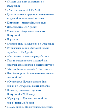
«Насекомые и их знакомые» от
DeAgostini
«Авто-легенды СССР» №41
Русские танки и другие коллекционные
модели бронетанковой техники
Киммерия – масштабные модели
Издательство De Agostini
Минералы. Сокровища земли от
DeAgostini
Партворк
«Автомобиль на службе» от Deagostini
Журнальная серия «Автомобиль на
службе» от DeAgostini
«Секретные советские разработки»
Cлет коллекционеров масштабных
моделей автомобилей в Екатеринбурге
"Автомобиль на службе". Тест окончен
Наш Автопром. Коллекционные модели
автомобилей
«Суперкары. Лучшие автомобили
мира» от DeAgostini ждать недолго
Новые журнальные серии от
DeAgostini в 2011 году
"Суперкары. Лучшие автомобили
мира" теперь в России
«Дамы эпохи. Моя журнальная серия»
выходит в продажу