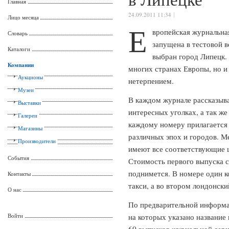
Главная
24.09.2011 11:34
Лицо месяца
Е
вропейская журнальная
Словарь
запущена в тестовой ве
Каталоги
выбран город Липецк.
Компании
многих странах Европы, но и
Аукционы
нетерпением.
Музеи
В каждом журнале рассказыва
Выставки
интересных уголках, а так же
Галереи
каждому номеру прилагается 
Магазины
различных эпох и городов. М
Производители
имеют все соответствующие ц
События
Стоимость первого выпуска с
поднимется. В номере один к
Контакты
такси, а во втором лондонски
О нас
По предварительной информа
Войти
на которых указано название 