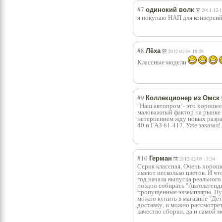
#7
одинокий волк
2011-12-1
я покупаю НАП для конверси
#8
Лёха
2012-01-04 18:08
Классные модели
#9
Коллекционер из Омск
"Наш автопром"- это хорошее 
маловажный фактор на рынке 
нетерпением жду новых разра
40 и ГАЗ 61-417. Уже заказал
#10
Герман
2012-02-05 13:34
Серия классная. Очень хороше
имеют несколько цветов. И чт
год начала выпуска реального 
поздно собирать "Автолегенд
пропущенные экземпляры. Ну 
можно купить в магазине "Дет
доставку, и можно рассмотре
качество сборки, да и самой м