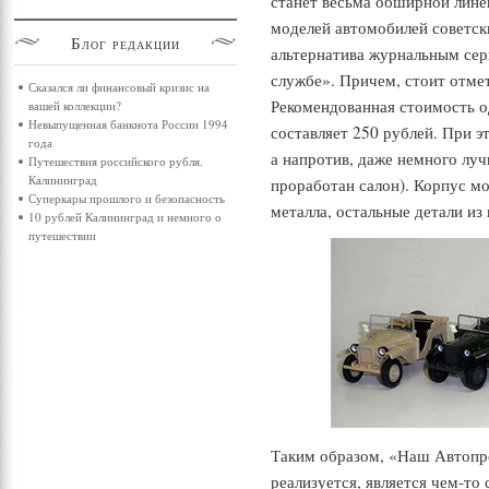
станет весьма обширной лин
моделей автомобилей советск
Блог
редакции
альтернатива журнальным се
службе». Причем, стоит отмет
Сказался ли финансовый кризис на
Рекомендованная стоимость 
вашей коллекции?
Невыпущенная банкнота России 1994
составляет 250 рублей. При эт
года
а напротив, даже немного лу
Путешествия российского рубля.
Калининград
проработан салон). Корпус м
Суперкары прошлого и безопасность
металла, остальные детали из 
10 рублей Калининград и немного о
путешествии
«
Таким образом,
Наш Автопро
реализуется, является чем-то