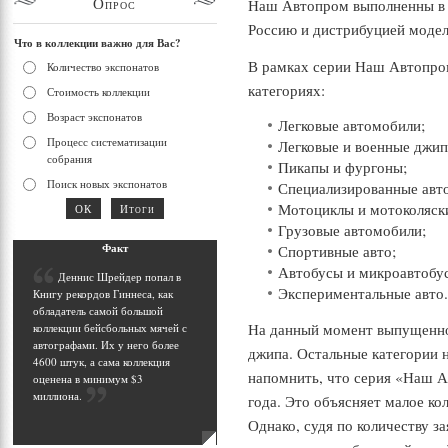
Опрос
Наш Автопром выполненны в м
Россию и дистрибуцией модел
Что в коллекции важно для Вас?
В рамках серии Наш Автопро
Количество экспонатов
категориях:
Стоимость коллекции
Возраст экспонатов
Легковые автомобили;
Процесс систематизации
Легковые и военные джип
собрания
Пикапы и фургоны;
Поиск новых экспонатов
Специализированные авто
Мотоциклы и мотоколяск
Грузовые автомобили;
Фак
т
Спортивные авто;
Автобусы и микроавтобу
Д
еннис Шрейдер попал в
Экспериментальные авто
Книгу рекордов Гиннеса, как
обладатель самой большой
На данный момент выпущенно
коллекции бейсбольных мячей с
автографами. Их у него более
джипа. Остальные категории н
4600 штук, а сама коллекция
«
напомнить, что серия
Наш Ав
оценена в минимум $3
миллиона
.
года. Это объясняет малое к
Однако, судя по количеству 