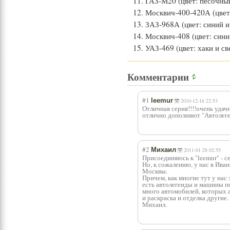
ГАЗ-М20 (цвет: песочный
Москвич-400-420А (цвет
ЗАЗ-968А (цвет: синий и
Москвич-408 (цвет: сини
УАЗ-469 (цвет: хаки и с
Комментарии
#1
leemur
2010-12-16 22:53
Отличная серия!!!!очень удач
отлично дополняют "Автолеге
#2
Михаил
2011-01-28 02:55
Присоединяюсь к "leemur" - с
Но, к сожалению, у нас в Ива
Москвы.
Причем, как многие тут у нас 
есть автолегенды и машины по
много автомобилей, которых а
и раскраска и отделка другие.
Михаил.