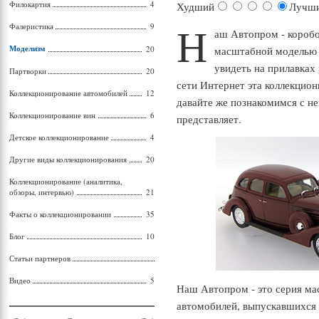
Филокартия
4
Худший
Лучш
Н
Фалеристика
9
аш Автопром - коробо
Моделизм
20
масштабной моделью 
увидеть на прилавках
Партворки
20
сети Интернет эта коллекцион
Коллекционирование автомобилей
12
давайте же познакомимся с ней
Коллекционирование вин
6
представляет.
Детское коллекционирование
4
Другие виды коллекционирования
20
Коллекционирование (аналитика,
обзоры, интервью)
21
Факты о коллекционировании
35
Блог
10
Статьи партнеров
Видео
5
Наш Автопром - это серия м
автомобилей, выпускавшихся 