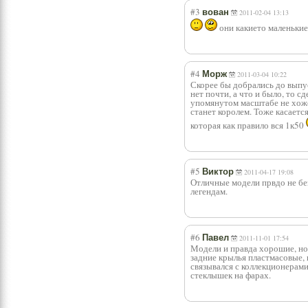
#3
вован
2011-02-04 13:13
они какието маленьки
#4
Морж
2011-03-04 10:22
Скорее бы добрались до выпус
нет почти, а что и было, то с
упомянутом масштабе не хоже
станет королем. Тоже касаетс
которая как правило вся 1к50
#5
Виктор
2011-04-17 19:08
Отличные модели првдо не бе
легендам.
#6
Павел
2011-11-01 17:54
Модели и правда хорошие, но
задние крылья пластмасовые, 
связывался с коллекционерами
стеклышек на фарах.