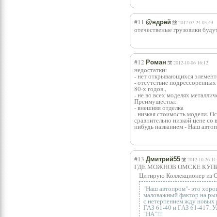
#11
@ндрей
2012-07-24 03:43
отечественые грузовики буду
#12
Роман
2012-10-06 16:12
недостатки:
- нет открывающихся элементо
- отсутствие подрессоренных 
80-х годов.,
- не во всех моделях металли
Преимущества:
- внешняя отделка
- низкая стоимость модели. О
сравнительно низкой цене со 
нибудь названием - Наш авт
#13
Дмитрий55
2012-10-26 11
ГДЕ МОЖНОВ ОМСКЕ КУПИ
Цитирую Коллекционер из 
"Наш автопром"- это хорош
маловажный фактор на рын
с нетерпением жду новых 
ГАЗ 61-40 и ГАЗ 61-417. 
"НА"!!!