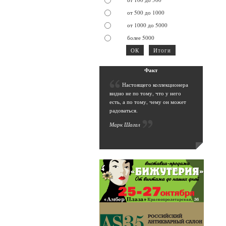
от 500 до 1000
от 1000 до 5000
более 5000
Фак
т
Н
астоящего коллекционера
видно не по тому, что у него
есть, а по тому, чему он может
радоваться.
Марк Шага
л