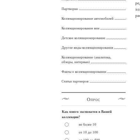
ре
Партворки
хо
ра
Коллекционирование автомобилей
Коллекционирование вин
Детское коллекционирование
Другие виды коллекционирования
Коллекционирование (аналитика,
обзоры, интервью)
Факты о коллекционировании
Статьи партнеров
Опрос
Как много экспонатов в Вашей
коллекции?
не более 10
от 10 до 100
от 100 до 500