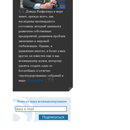
Д
эвида Рокфеллера в мире
знают, прежде всего, как
наследника миллиардного
состояния, который занимался
развитием собственных
предприятий, решением проблем
экономики и мировой
глобализации. Однако, к
удивлению многих, в более узких
кругах он известен еще и как
коллекционер жуков, которому
удалось создать одно из
богатейших и отлично
структурированных собраний в
мире.
Подробнее...
.
Новости мира коллекционирования