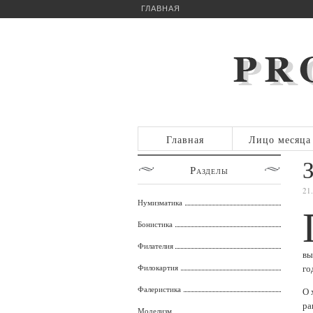
ГЛАВНАЯ
Главная
Лицо месяца
Разделы
21
Нумизматика
Бонистика
Филателия
вы
Филокартия
го
Фалеристика
О 
ра
Моделизм