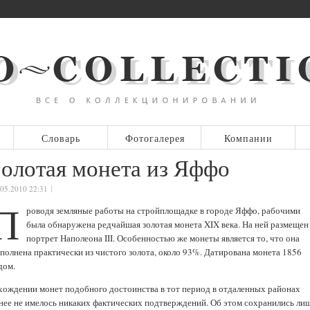
Словарь
Фотогалерея
Компании
Золотая монета из Яффо
.05.2010 22:31
П
роводя земляные работы на стройплощадке в городе Яффо, рабочими
была обнаружена редчайшая золотая монета XIX века. На ней размещен
портрет Наполеона III. Особенностью же монеты является то, что она
полнена практически из чистого золота, около 93%. Датирована монета 1856
дом.
хождении монет подобного достоинства в тот период в отдаленных районах
нее не имелось никаких фактических подтверждений. Об этом сохранились ли