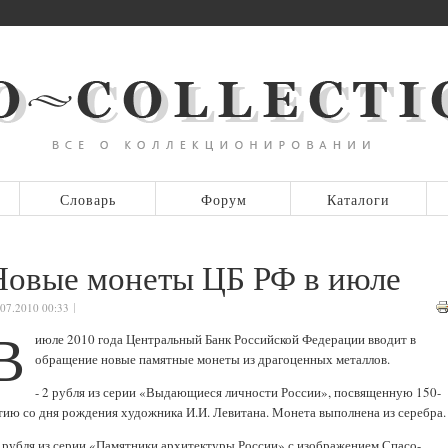
Словарь
Форум
Каталоги
Новые монеты ЦБ РФ в июле
.07.2010 00:33
В
июле 2010 года Центральный Банк Российской Федерации вводит в
обращение новые памятные монеты из драгоценных металлов.
- 2 рубля из серии «Выдающиеся личности России», посвященную 150-
тию со дня рождения художника И.И. Левитана. Монета выполнена из серебра.
3 рубля из серии «Памятники архитектуры России» с изображением Спасо-