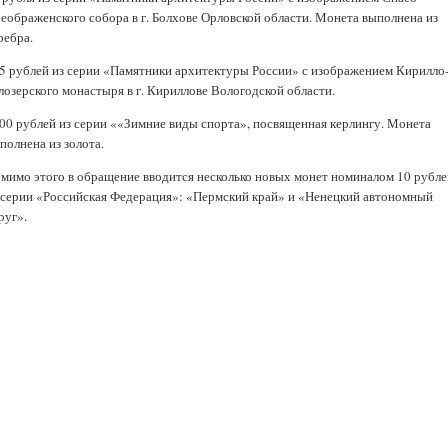
еображенского собора в г. Болхове Орловской области. Монета выполнена из
ребра.
25 рублей из серии «Памятники архитектуры России» с изображением Кирилло
лозерского монастыря в г. Кириллове Вологодской области.
200 рублей из серии ««Зимние виды спорта», посвященная керлингу. Монета
полнена из золота.
мимо этого в обращение вводится несколько новых монет номиналом 10 рубле
 серии «Российская Федерация»: «Пермский край» и «Ненецкий автономный
руг».