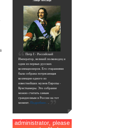
Лицо
месяца
-
й
П
етр I - Российский
Император, великий полководец и
один из первых русских
коллекционеров. Его стараниями
была собрана потрясающая
коллекция одного из
известнейших музеев Европы -
Кунсткамеры. Это собрание
можно считать самым
грандиозным в России на тот
момент.
Подробнее...
.