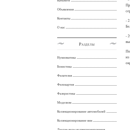
Каталоги
Пр
Объявления
се
Контакты
- 
Бе
О нас
- 
вы
Разделы
По
из
Нумизматика
ок
Бонистика
Филателия
Филокартия
Фалеристика
Моделизм
Коллекционирование автомобилей
Коллекционирование вин
Другие виды коллекционирования