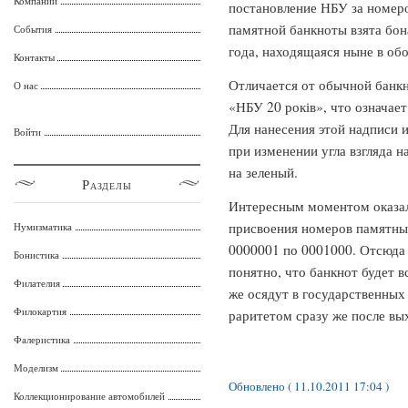
Компании
постановление НБУ за номеро
памятной банкноты взята бон
События
года, находящаяся ныне в об
Контакты
Отличается от обычной банкн
О нас
«НБУ 20 років», что означае
Для нанесения этой надписи и
Войти
при изменении угла взгляда н
на зеленый.
Разделы
Интересным моментом оказал
присвоения номеров памятных
Нумизматика
0000001 по 0001000. Отсюда
Бонистика
понятно, что банкнот будет в
Филателия
же осядут в государственных
Филокартия
раритетом сразу же после вы
Фалеристика
Моделизм
Обновлено ( 11.10.2011 17:04 )
Коллекционирование автомобилей