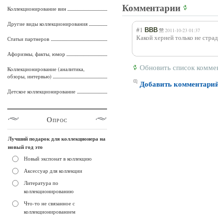
Комментарии
Коллекционирование вин
Другие виды коллекционирования
#1
ВВВ
2011-10-23 01:37
Какой херней только не стра
Статьи партнеров
Афоризмы, факты, юмор
Обновить список комме
Коллекционирование (аналитика,
обзоры, интервью)
Добавить комментари
Детское коллекционирование
Опрос
Лучший подарок для коллекционера на
новый год это
Новый экспонат в коллекцию
Аксессуар для коллекции
Литература по
коллекционированию
Что-то не связанное с
коллекционированием