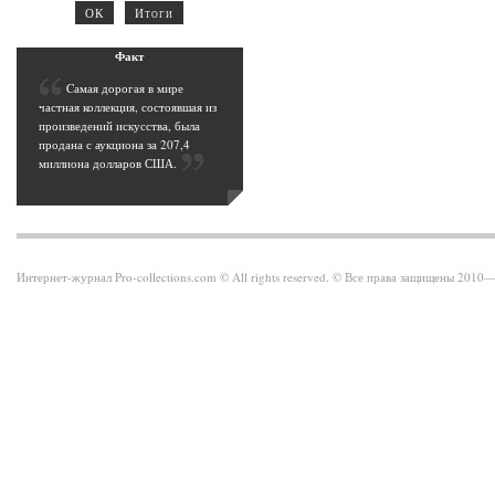
Фак
т
C
амая дорогая в мире
частная коллекция, состоявшая из
произведений искусства, была
продана с аукциона за 207,4
миллиона долларов США
.
Интернет-журнал Pro-collections.com © All rights reserved. © Все права защищены 201