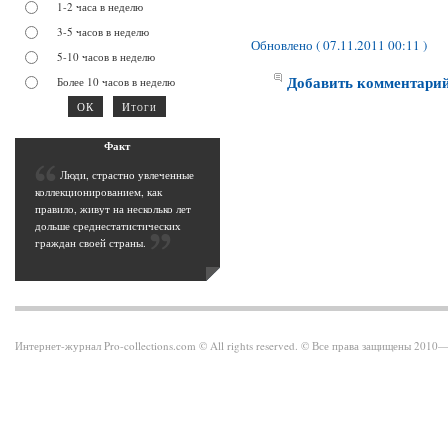
1-2 часа в неделю
3-5 часов в неделю
Обновлено ( 07.11.2011 00:11 )
5-10 часов в неделю
Добавить комментари
Более 10 часов в неделю
Фак
т
Л
юди, страстно увлеченные
коллекционированием, как
правило, живут на несколько лет
дольше среднестатистических
граждан своей страны
.
Интернет-журнал Pro-collections.com © All rights reserved. © Все права защищены 201