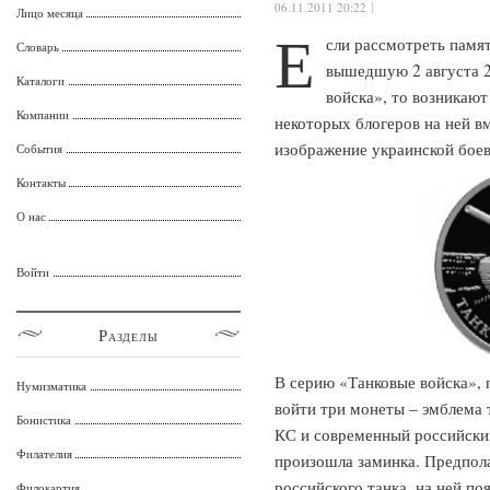
06.11.2011 20:22
Лицо месяца
Е
сли рассмотреть памят
Словарь
вышедшую 2 августа 2
Каталоги
войска», то возникаю
Компании
некоторых блогеров на ней в
изображение украинской бое
События
Контакты
О нас
Войти
Разделы
В серию «Танковые войска», 
Нумизматика
войти три монеты – эмблема 
Бонистика
КС и современный российский
Филателия
произошла заминка. Предпола
российского танка, на ней по
Филокартия