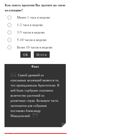
Как много времени Вы тратите на свою
коллекцию?
Менее 1 часа в неделю
1-2 часа в неделю
3-5 часов в неделю
5-10 часов в неделю
Более 10 часов в неделю
Фак
т
С
амой древней из
описанных коллекций является та,
что принадлежала Аристотелю. В
ней было сорбрано огромное
количество растений из
различных стран. Большую часть
экспонатов для собрания
поставлял Александр
Македонский
.