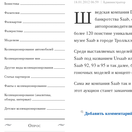
18.01.2012 06:59
Администратор
Бонистика
Ш
ведская компания 
Филателия
банкротства Saab,
Филокартия
автопроизводителя
Фалеристика
более 120 поистине уникальн
музее Saab в городе Тролльхэ
Моделизм
Коллекционирование автомобилей
Среди выставляемых моделей
Saab под названием Ursaab ил
Коллекционирование вин
Saab 92, 93 и 95 и так далее
Другие виды коллекционирования
гоночных моделей и концепт-
Статьи партнеров
Сама же компания Saab так и 
Факты о коллекционировании
этот аукцион станет заманчи
Коллекционирование (аналитика,
обзоры, интервью)
Детское коллекционирование
Добавить комментари
Опрос