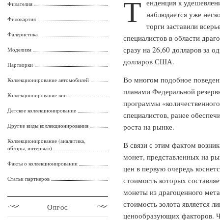
Т
енденция к удешевлен
Филателия
наблюдается уже неско
Филокартия
торги заставили всерь
Фалеристика
специалистов в области драг
сразу на 26,60 долларов за о
Моделизм
долларов США.
Партворки
Во многом подобное поведени
Коллекционирование автомобилей
планами Федеральной резер
Коллекционирование вин
программы «количественного
Детское коллекционирование
специалистов, ранее обеспеч
Другие виды коллекционирования
роста на рынке.
Коллекционирование (аналитика,
В связи с этим фактом возни
обзоры, интервью)
монет, представленных на р
Факты о коллекционировании
цен в первую очередь коснет
Статьи партнеров
стоимость которых составля
монеты из драгоценного мета
стоимость золота является л
Опрос
ценообразующих факторов. Ч