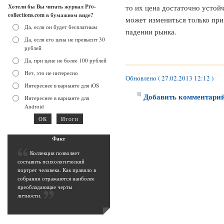
Хотели бы Вы читать журнал Pro-
то их цена достаточно устой
collections.com в бумажном виде?
может измениться только при
Да, если он будет бесплатным
падении рынка.
Да, если его цена не превысит 30
рублей
Да, при цене не более 100 рублей
Нет, это не интересно
Обновлено ( 27.02.2013 12:12 )
Интереснее в варианте для iOS
Добавить комментари
Интереснее в варианте для
Android
Фак
т
К
оллекция позволяет
составить психологический
портрет человека. Как правило в
собрании отражаются наиболее
преобладающие черты
личности
.