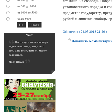
лет лишения свободы. Повре
установленного порядка и с
от 500 до 1000
предметов государству, пред
от 1000 до 5000
рублей и лишение свободы ср
более 5000
Обновлено ( 24.05.2013 21:26 )
Фак
т
Добавить комментари
Н
астоящего коллекционера
видно не по тому, что у него
есть, а по тому, чему он может
радоваться.
Марк Шага
л