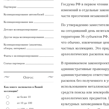
Госдума РФ в первом чтении 
Партворки
изменений в отдельные закон
Коллекционирование автомобилей
части пресечения незаконной 
Коллекционирование вин
По утверждению заместителя
Детское коллекционирование
на сегодняшний день нелегал
территории 36 субъектов РФ. 
Другие виды коллекционирования
что обычно, извлеченные цен
Коллекционирование (аналитика,
частных коллекциях. Это при
обзоры, интервью)
археологических раскопок ма
Факты о коллекционировании
В принимаемом законопроект
Статьи партнеров
административные правонару
административную ответствен
Опрос
раскопок без полученного в 
использованием металлоискат
Как много экспонатов в Вашей
коллекции?
средств поиска или землерой
не более 10
археологических предметов. 
от 10 до 100
культурных заповедников буд
от 100 до 500