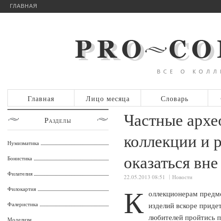
ГЛАВНАЯ
Главная
Лицо месяца
Словарь
Частные архе
Разделы
коллекции и 
Нумизматика
оказаться вне
Бонистика
Филателия
22.05.2013 08:51
Новости
К
Филокартия
оллекционерам предме
Фалеристика
изделий вскоре придет
любителей пройтись п
Моделизм