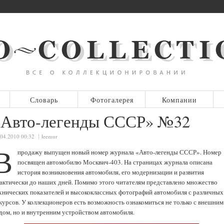
Словарь
Фотогалерея
Компании
«Авто-легенды СССР» №32
.04.2010 00:32
leemur
В
продажу выпущен новый номер журнала «Авто-легенды СССР». Номер
посвящен автомобилю Москвич-403. На страницах журнала описана
история возникновения автомобиля, его модернизации и развития
актически до наших дней. Помимо этого читателям представлено множество
хнических показателей и высококлассных фотографий автомобиля с различных
курсов. У коллекционеров есть возможность ознакомиться не только с внешним
дом, но и внутренним устройством автомобиля.