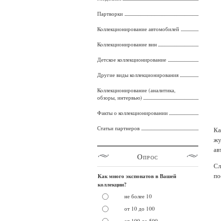
Партворки
Коллекционирование автомобилей
Коллекционирование вин
Детское коллекционирование
Другие виды коллекционирования
Коллекционирование (аналитика,
обзоры, интервью)
Факты о коллекционировании
Статьи партнеров
Ка
жу
ав
Опрос
Сл
по
Как много экспонатов в Вашей
коллекции?
не более 10
от 10 до 100
от 100 до 500