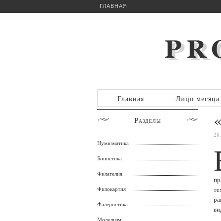
ГЛАВНАЯ
Главная
Лицо месяца
Разделы
28
Нумизматика
Бонистика
Филателия
пр
Филокартия
те
ра
Фалеристика
ви
Моделизм