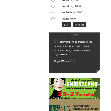
от 500 до 1000
от 1000 до 5000
более 5000
Фак
т
Н
астоящего коллекционера
видно не по тому, что у него
есть, а по тому, чему он может
радоваться.
Марк Шага
л