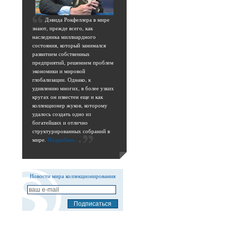
Д
эвида Рокфеллера в мире
знают, прежде всего, как
наследника миллиардного
состояния, который занимался
развитием собственных
предприятий, решением проблем
экономики и мировой
глобализации. Однако, к
удивлению многих, в более узких
кругах он известен еще и как
коллекционер жуков, которому
удалось создать одно из
богатейших и отлично
структурированных собраний в
мире.
Подробнее...
.
Новости мира коллекционирования