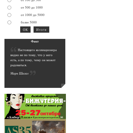
от 500 до 1000
от 1000 до 5000
более 5000
Фак
т
Н
астоящего коллекционера
видно не по тому, что у него
есть, а по тому, чему он может
радоваться.
Марк Шага
л