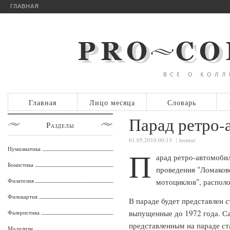
ГЛАВНАЯ
Главная
Лицо месяца
Словарь
Парад ретро-
Разделы
01.05.2010 00:13
leemur
Нумизматика
П
арад ретро-автомобил
Бонистика
проведения "Ломаков
Филателия
мотоциклов", распол
Филокартия
В параде будет представлен 
выпущенные до 1972 года. С
Фалеристика
представленным на параде с
Моделизм