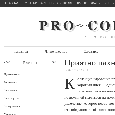
ГЛАВНАЯ
СТАТЬИ ПАРТНЕРОВ
КОЛЛЕКЦИОНИРОВАНИЕ
ПРИ
Главная
Лицо месяца
Словарь
Приятно пах
Разделы
17.07.2012 12:21
Нумизматика
К
оллекционирование пр
Бонистика
хорошая идея. С одной
Филателия
позволяет использова
позволяя ей пылиться на полк
Филокартия
увлечение, которое позволяе
Фалеристика
от собирания такой коллекции
Моделизм