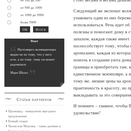
от 100 до 500
от 500 до 1000
Следующий же экспонат колле
от 1000 до 5000
упаковать один из них береж
более 5000
использоваться. Речь идет об
полезны и помогают дому в 
запахом, каждая также имеет
Фак
т
поспособствует тому, чтобы 
Н
астоящего коллекционера
аромаламп, каждая из которы
видно не по тому, что у него
помочь в создании уюта дома
есть, а по тому, чему он может
радоваться.
границы и приобретать там, 
Марк Шага
л
единственном экземпляре, а н
тому же, низкие цены на аро
практичность и красоту, но п
выкладывать за это совершен
Статьи
партнеров
И помните – главное, чтобы 
Промокод - невероятно выгодное
удовольствие!
предложение
Разный отдых
Чехия или Мексика – такие далекие и
близкие страны