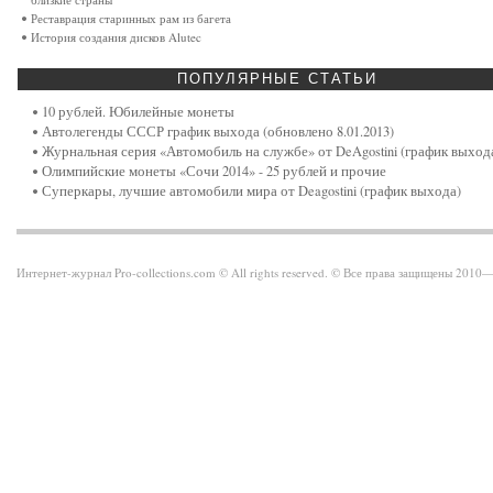
Реставрация старинных рам из багета
История создания дисков Alutec
ПОПУЛЯРНЫЕ
СТАТЬИ
10 рублей. Юбилейные монеты
Автолегенды СССР график выхода (обновлено 8.01.2013)
Журнальная серия «Автомобиль на службе» от DeAgostini (график выход
Олимпийские монеты «Сочи 2014» - 25 рублей и прочие
Суперкары, лучшие автомобили мира от Deagostini (график выхода)
Интернет-журнал Pro-collections.com © All rights reserved. © Все права защищены 201