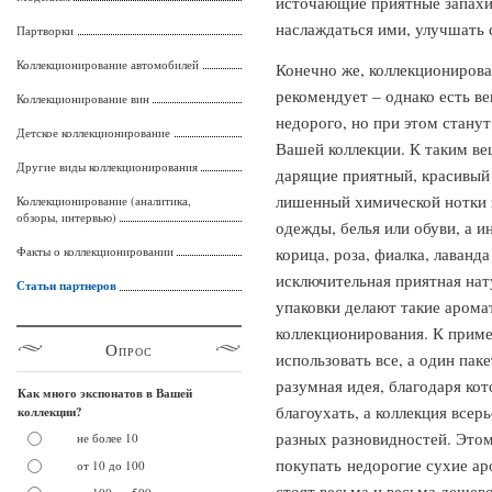
источающие приятные запахи,
наслаждаться ими, улучшать 
Партворки
Коллекционирование автомобилей
Конечно же, коллекционирова
рекомендует – однако есть в
Коллекционирование вин
недорого, но при этом стану
Детское коллекционирование
Вашей коллекции. К таким ве
Другие виды коллекционирования
дарящие приятный, красивый 
лишенный химической нотки 
Коллекционирование (аналитика,
обзоры, интервью)
одежды, белья или обуви, а 
Факты о коллекционировании
корица, роза, фиалка, лаванд
исключительная приятная нат
Статьи партнеров
упаковки делают такие арома
коллекционирования. К приме
Опрос
использовать все, а один пак
разумная идея, благодаря ко
Как много экспонатов в Вашей
благоухать, а коллекция все
коллекции?
разных разновидностей. Это
не более 10
покупать недорогие сухие ар
от 10 до 100
стоят весьма и весьма дешево