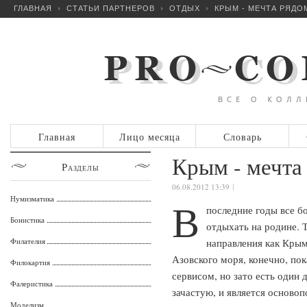
ГЛАВНАЯ
СТАТЬИ ПАРТНЕРОВ
ОТДЫХ
КРЫМ - МЕЧТА РЯДО
Главная
Лицо месяца
Словарь
Крым - мечта
Разделы
06.08.2012 13:39
Нумизматика
В
последние годы все 
Бонистика
отдыхать на родине. 
Филателия
направления как Крым
Азовского моря, конечно, по
Филокартия
сервисом, но зато есть один
Фалеристика
зачастую, и является осново
Моделизм