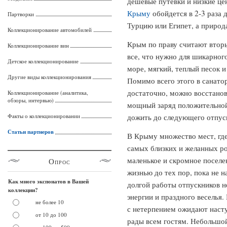
дешевые путевки и низкие це
Крыму
обойдется в 2-3 раза 
Партворки
Турцию или Египет, а природ
Коллекционирование автомобилей
Крым по праву считают вторы
Коллекционирование вин
все, что нужно для шикарного
Детское коллекционирование
море, мягкий, теплый песок и
Другие виды коллекционирования
Помимо всего этого в санато
достаточно, можно восстанови
Коллекционирование (аналитика,
обзоры, интервью)
мощный заряд положительной 
Факты о коллекционировании
дожить до следующего отпус
Статьи партнеров
В Крыму множество мест, где
самых близких и желанных ро
маленькое и скромное поселе
Опрос
жизнью до тех пор, пока не н
Как много экспонатов в Вашей
долгой работы отпускников н
коллекции?
энергии и праздного веселья.
не более 10
с нетерпением ожидают наступ
от 10 до 100
рады всем гостям. Небольшой