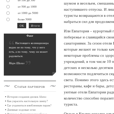
от 100 до 500
шумом и весельем, смешанны
от 500 до 1000
наступившего отпуска. И лиш
от 1000 до 5000
туристы возвращаются в отел
более 5000
набраться сил для продолжен
Или Евпатория – курортный 
Фак
т
побережье и славящийся сво
санаториями. За сезон отели
Н
астоящего коллекционера
видно не по тому, что у него
которые желают не только ка
есть, а по тому, чему он может
некоторые проблемы со здоро
радоваться.
учреждений, в том числе 10 п
Марк Шага
л
детских и несколько десятко
возможности подлечиться сюд
света. Помимо этого здесь ес
рестораны, кафе и бары, дет
Статьи
партнеров
уютные отели Евпатории рады
История создания дисков Alutec
количество способно поразит
Как украсить настольную лампу?
туриста.
Где уединиться влюбленным парам?
Дневные ходовые огни
Отдых в Крыму идеален для вс
Интерес к фотоаппаратам Canon