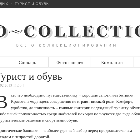
ДЫХ
ТУРИСТ И ОБУВЬ
Словарь
Фотогалерея
Компании
урист и обувь
.02.2013 11:50
В
се, что необходимо путешественнику – хорошие сапоги или ботинки.
Красота и мода здесь совершенно не играют никакой роли. Комфорт,
удобство, долговечность – главные критерии подходящей туристу обуви
ибольшей популярностью среди любителей походов пользуются два вида обу
туристические башмаки и спортивная обувь.
ристические башмаки – наиболее удачный выбор перед продолжительным
ходом с непростой дорогой.