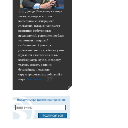
Д
эвида Рокфеллера в мире
знают, прежде всего, как
наследника миллиардного
состояния, который занимался
развитием собственных
предприятий, решением проблем
экономики и мировой
глобализации. Однако, к
удивлению многих, в более узких
кругах он известен еще и как
коллекционер жуков, которому
удалось создать одно из
богатейших и отлично
структурированных собраний в
мире.
Подробнее...
.
Новости мира коллекционирования