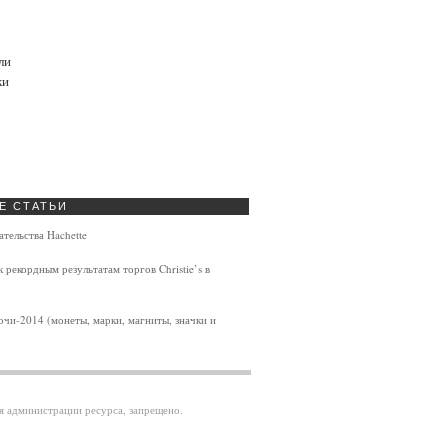
ли
ки
Е
СТАТЬИ
тельства Hachette
рекордным результатам торгов Christie’s в
чи-2014 (монеты, марки, магниты, значки и
ия администрации ресурса, запрещено.