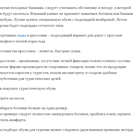
купая походные башмаки, следует учитывать обстановку и погоду, в которой
и будут носиться. Влажный климат не приемлет замшевых ботинок или башмак
 нубука. Лучше купить специальную обувь с подкладкой-мембраной. Летом
роша будет подкладка сетчатого типа.
ортивные
кеды
и кроссовки – подходящий вариант для дорог с простым
льефом и теплой поры года.
стоинства кроссовок – легкость, быстрая сушка.
достатки – промокание, отсутствие четкой фиксации голеностопного сустава.
огие фирмы-производители спортивных товаров, поняв, что из продукция
льзуется спросом у туристов, пошли им навстречу и создали удобные
луботинки для туристических целей.
к покупать туристическую обувь
рить на носок.
бирать ботинки больше на один размер.
и примере следует полностью зашнуровать ботинок, пройтись в нем, оценить
епень комфорта.
и подборе обуви для туризма можно следовать двум важным правилам, котор