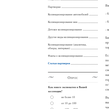
Ви
Партворки
- 
Коллекционирование автомобилей
- 
Коллекционирование вин
- 
Детское коллекционирование
Другие виды коллекционирования
Ба
пр
Коллекционирование (аналитика,
ха
обзоры, интервью)
Ес
Факты о коллекционировании
по
Статьи партнеров
ме
сн
на
Опрос
го
ос
Как много экспонатов в Вашей
сп
коллекции?
не более 10
Вы
вы
от 10 до 100
ча