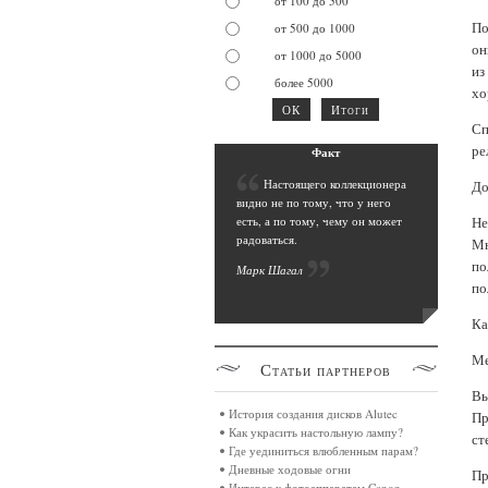
от 100 до 500
По
от 500 до 1000
он
от 1000 до 5000
из
более 5000
хо
Сп
ре
Фак
т
Н
астоящего коллекционера
До
видно не по тому, что у него
Не
есть, а по тому, чему он может
радоваться.
Мн
по
Марк Шага
л
по
Ка
Ме
Статьи
партнеров
Вы
История создания дисков Alutec
Пр
Как украсить настольную лампу?
ст
Где уединиться влюбленным парам?
Дневные ходовые огни
Пр
Интерес к фотоаппаратам Canon