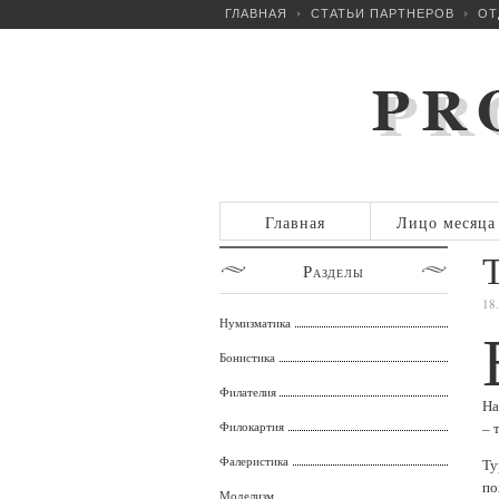
ГЛАВНАЯ
СТАТЬИ ПАРТНЕРОВ
ОТ
Главная
Лицо месяца
Т
Разделы
18
Нумизматика
Бонистика
Филателия
На
Филокартия
– 
Фалеристика
Ту
по
Моделизм