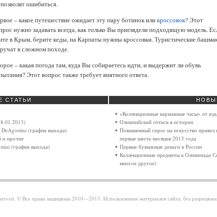
 позволят ошибиться.
рвое – какое путешествие ожидает эту пару ботинок или
кроссовок
? Этот
прос нужно задавать всегда, как только Вы приглядели подходящую модель. Ес
ите в Крым, берите кеды, на Карпаты нужны кроссовки. Туристические башма
ручат в сложном походе.
орое – какая погода там, куда Вы собираетесь идти, и выдержит ли обувь
пытания? Этот вопрос также требует внятного ответа.
Е
СТАТЬИ
НОВЫ
«Коллекционные карманные часы» от изда
8.01.2013)
Олимпийский оттиск в истории
 DeAgostini (график выхода)
Повышенный спрос на искусство привел к 
й и прочие
первые шесть месяцев 2013 года
tini (график выхода)
Первые бумажные деньги в России
Коллекционные предметы к Олимпиаде Со
многое другое)
 reserved. © Все права защищены 2010—2013. Использование материалов сайта, без разрешен