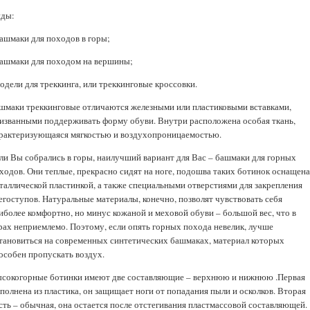
ды:
башмаки для походов в горы;
башмаки для походом на вершины;
модели для треккинга, или треккинговые кроссовки.
шмаки треккинговые отличаются железными или пластиковыми вставками,
изванными поддерживать форму обуви. Внутри расположена особая ткань,
рактеризующаяся мягкостью и воздухопроницаемостью.
ли Вы собрались в горы, наилучший вариант для Вас – башмаки для горных
ходов. Они теплые, прекрасно сидят на ноге, подошва таких ботинок оснащена
таллической пластинкой, а также специальными отверстиями для закрепления
егоступов. Натуральные материалы, конечно, позволят чувствовать себя
иболее комфортно, но минус кожаной и меховой обуви – большой вес, что в
рах неприемлемо. Поэтому, если опять горных похода невелик, лучше
тановиться на современных синтетических башмаках, материал которых
особен пропускать воздух.
сокогорные ботинки имеют две составляющие – верхнюю и нижнюю .Первая
полнена из пластика, он защищает ноги от попадания пыли и осколков. Вторая
сть – обычная, она остается после отстегивания пластмассовой составляющей.