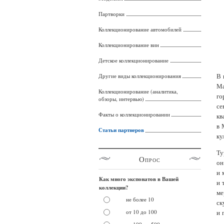
Партворки
Коллекционирование автомобилей
Коллекционирование вин
Детское коллекционирование
В 
Другие виды коллекционирования
Ма
Коллекционирование (аналитика,
го
обзоры, интервью)
се
Факты о коллекционировании
кв
в 
Статьи партнеров
ку
Ту
Опрос
он
и 
Как много экспонатов в Вашей
и 
коллекции?
ме
не более 10
ск
от 10 до 100
и 