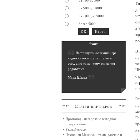
от 100 до 500
Ун
от 500 до 1000
до
ис
от 1000 до 5000
он
более 5000
в 
зд
ра
Фак
т
В 
Н
астоящего коллекционера
пр
видно не по тому, что у него
то
есть, а по тому, чему он может
радоваться.
Шт
от
Марк Шага
л
иг
и 
Ре
пр
Статьи
партнеров
ме
Го
Промокод - невероятно выгодное
вр
предложение
Разный отдых
на
Чехия или Мексика – такие далекие и
близкие страны