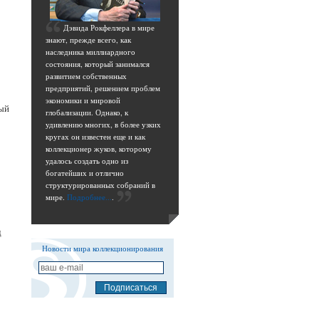
Д
эвида Рокфеллера в мире
знают, прежде всего, как
наследника миллиардного
состояния, который занимался
развитием собственных
предприятий, решением проблем
экономики и мировой
ый
глобализации. Однако, к
удивлению многих, в более узких
кругах он известен еще и как
коллекционер жуков, которому
удалось создать одно из
богатейших и отлично
структурированных собраний в
мире.
Подробнее...
.
д
Новости мира коллекционирования