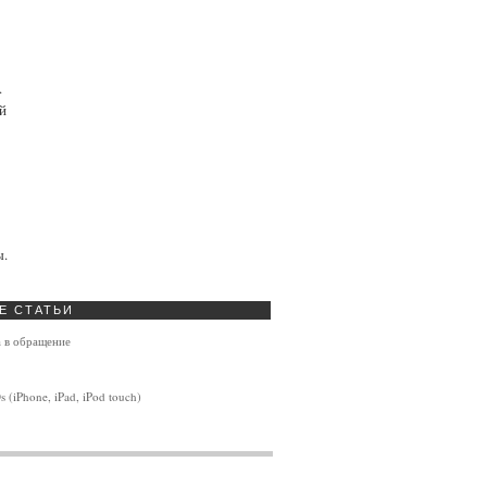
.
й
ы.
Е
СТАТЬИ
 в обращение
(iPhone, iPad, iPod touch)