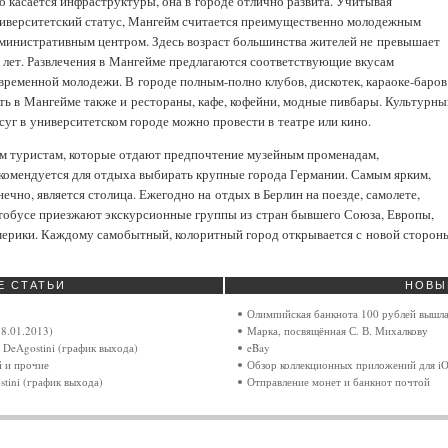
о касается инфраструктуры, она в городе отлично развита. Учитывая
иверситетский статус, Мангейм считается преимущественно молодежным
министративным центром. Здесь возраст большинства жителей не превышает
 лет. Развлечения в Мангейме предлагаются соответствующие вкусам
временной молодежи. В городе полным-полно клубов, дискотек, караоке-баров
ть в Мангейме также и рестораны, кафе, кофейни, модные пивбары. Культурны
суг в университетском городе можно провести в театре или кино.
м туристам, которые отдают предпочтение музейным променадам,
комендуется для отдыха выбирать крупные города Германии. Самым ярким,
нечно, является столица. Ежегодно на отдых в Берлин на поезде, самолете,
тобусе приезжают экскурсионные группы из стран бывшего Союза, Европы,
ерики. Каждому самобытный, колоритный город открывается с новой сторон
Е
СТАТЬИ
НОВЫ
Олимпийская банкнота 100 рублей вышла
8.01.2013)
Марка, посвящённая С. В. Михалкову
 DeAgostini (график выхода)
eBay
й и прочие
Обзор коллекционных приложений для iOs 
tini (график выхода)
Отправление монет и банкнот почтой