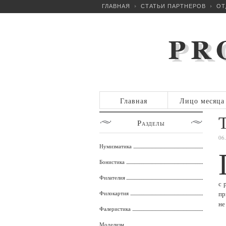
ГЛАВНАЯ
СТАТЬИ ПАРТНЕРОВ
ОТ
Главная
Лицо месяца
Разделы
06
Нумизматика
Бонистика
Филателия
с 
Филокартия
пр
не
Фалеристика
Моделизм