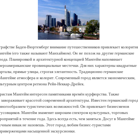
графстве Баден-Вюртемберг внимание путешественников привлекает колоритн
нгейм (его также называют Манхаймом). Он не похож на другие германские
рода. Планировкой и архитектурной концепцией Мангейм напоминает
вероамериканские провинциальные местечки. Для них характерны квадратные
арталы, прямые улицы, строгая элегантность. Традиционно германские
Мангейме атмосфера и колорит. Современный город является экономическим,
льтурным центром региона Рейн-Неккар-Дрейек.
ристам Мангейм интересен памятниками времён курфюрства. Также
 завораживает красотой современной архитектуры. Известен германский горо
многообразием туристических возможностей. Он привлекает бизнесменов
тусовщиков. Мангейм знаменит широким спектром культурных, торговых
роприятий в течение года. Здесь всегда есть, чем заняться. Досуг в Мангейме
учным никак не назовешь. Этот город любим бизнес-туристами
приверженцами насыщенной экскурсионки.