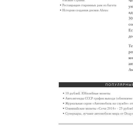
Чт
Реставрация старинных рам из багета
ун
История создания дисков Alutec
ад
30
со
Ес
до
Те
ре
ко
ав
Ам
ПОПУЛЯРНЫ
10 рублей. Юбилейные монеты
Автолегенды СССР график выхода (обновлено 
Журнальная серия «Автомобиль на службе» от
Олимпийские монеты «Сочи 2014» - 25 рубле
Суперкары, лучшие автомобили мира от Deagos