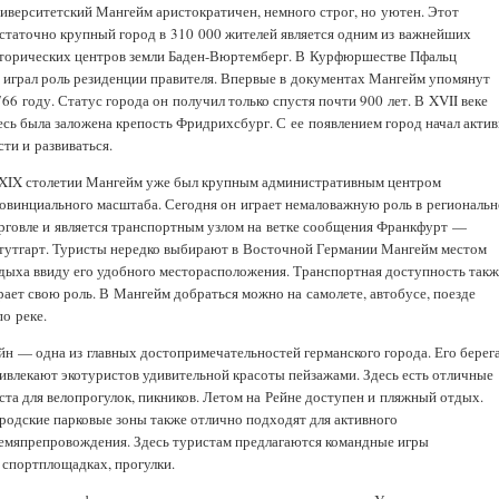
иверситетский Мангейм аристократичен, немного строг, но уютен. Этот
статочно крупный город в 310 000 жителей является одним из важнейших
торических центров земли Баден-Вюртемберг. В Курфюршестве Пфальц
 играл роль резиденции правителя. Впервые в документах Мангейм упомянут
766 году. Статус города он получил только спустя почти 900 лет. В XVII веке
есь была заложена крепость Фридрихсбург. С ее появлением город начал акти
сти и развиваться.
XIX столетии Мангейм уже был крупным административным центром
овинциального масштаба. Сегодня он играет немаловажную роль в региональ
рговле и является транспортным узлом на ветке сообщения Франкфурт —
утгарт. Туристы нередко выбирают в Восточной Германии Мангейм местом
дыха ввиду его удобного месторасположения. Транспортная доступность такж
рает свою роль. В Мангейм добраться можно на самолете, автобусе, поезде
по реке.
йн — одна из главных достопримечательностей германского города. Его берег
ивлекают экотуристов удивительной красоты пейзажами. Здесь есть отличные
ста для велопрогулок, пикников. Летом на Рейне доступен и пляжный отдых.
родские парковые зоны также отлично подходят для активного
емяпрепровождения. Здесь туристам предлагаются командные игры
 спортплощадках, прогулки.