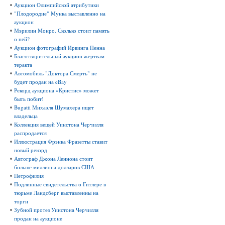
Аукцион Олимпийской атрибутики
"Плодородие" Мунка выставленно на
аукцион
Мэрилин Монро. Сколько стоит память
о ней?
Аукцион фотографий Ирвинга Пенна
Благотворительный аукцион жертвам
теракта
Автомобиль "Доктора Смерть" не
будет продан на eBay
Рекорд аукциона «Кристис» может
быть побит!
Bugatti Михаэля Шумахера ищет
владельца
Коллекция вещей Уинстона Черчилля
распродается
Иллюстрация Фрэнка Фразетты ставит
новый рекорд
Автограф Джона Леннона стоит
больше миллиона долларов США
Петрофилия
Подлинные свидетельства о Гитлере в
тюрьме Ландсберг выставленны на
торги
Зубной протез Уинстона Черчилля
продан на аукционе