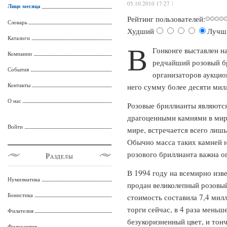
05.10.2010 17:27
Лицо месяца
Рейтинг пользователей:
Словарь
Худший
Лучш
Каталоги
В
Гонконге выставлен н
Компании
редчайший розовый бр
События
организаторов аукцион
Контакты
него сумму более десяти мил
О нас
Розовые бриллианты являютс
драгоценными камнями в мире
Войти
мире, встречается всего лиш
Обычно масса таких камней н
розового бриллианта важна ог
Разделы
В 1994 году на всемирно изве
Нумизматика
продан великолепный розовый
Бонистика
стоимость составила 7,4 мил
торги сейчас, в 4 раза меньш
Филателия
безукоризненный цвет, и тон
Филокартия