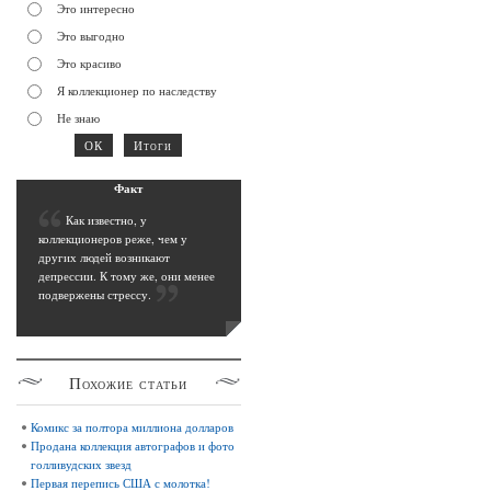
Это интересно
Это выгодно
Это красиво
Я коллекционер по наследству
Не знаю
Фак
т
К
ак известно, у
коллекционеров реже, чем у
других людей возникают
депрессии. К тому же, они менее
подвержены стрессу
.
Похожие
статьи
Комикс за полтора миллиона долларов
Продана коллекция автографов и фото
голливудских звезд
Первая перепись США с молотка!