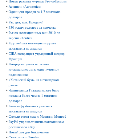
Новые разделы журнала Pro-collections
Аукцион «Aeronotics»
Один цент продан за 1,7 миллиона
долларов
Раз, два, три. Продано!
330 тысяч долларов за перчатку
Рынок коллекционных вин 2010 по
версии Christie's
Крупнейшая коллекция игрушек
выставлена на аукцион
США возвращает украденный шедевр
Франции
Рекордная сумма заплачена
коллекционером за одну луковицу
подснежника
«Китайский бум» на антикварном
рынке
Чернильница Гитлера может быть
продана более чем за 1 миллион
долларов
Главная футбольная реликвия
выставлена на аукцион
Сколько стоит секс с Мэрилин Монро?
PayPal упрощает жизнь поклонникам
российского eBay
Новый лот для битломанов
Стиль жизни Bentley