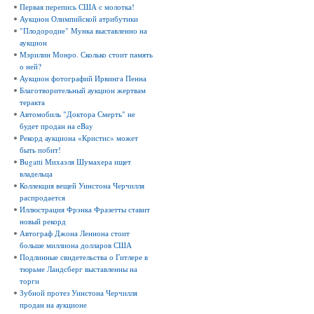
Первая перепись США с молотка!
Аукцион Олимпийской атрибутики
"Плодородие" Мунка выставленно на
аукцион
Мэрилин Монро. Сколько стоит память
о ней?
Аукцион фотографий Ирвинга Пенна
Благотворительный аукцион жертвам
теракта
Автомобиль "Доктора Смерть" не
будет продан на eBay
Рекорд аукциона «Кристис» может
быть побит!
Bugatti Михаэля Шумахера ищет
владельца
Коллекция вещей Уинстона Черчилля
распродается
Иллюстрация Фрэнка Фразетты ставит
новый рекорд
Автограф Джона Леннона стоит
больше миллиона долларов США
Подлинные свидетельства о Гитлере в
тюрьме Ландсберг выставленны на
торги
Зубной протез Уинстона Черчилля
продан на аукционе