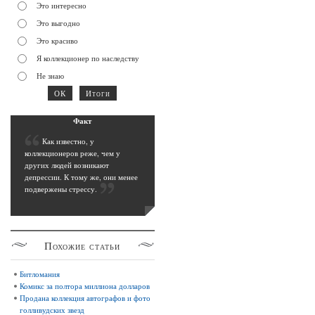
Это интересно
Это выгодно
Это красиво
Я коллекционер по наследству
Не знаю
Фак
т
К
ак известно, у
коллекционеров реже, чем у
других людей возникают
депрессии. К тому же, они менее
подвержены стрессу
.
Похожие
статьи
Битломания
Комикс за полтора миллиона долларов
Продана коллекция автографов и фото
голливудских звезд