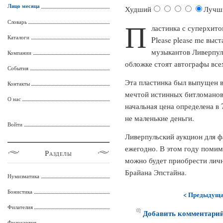
Лицо месяца
Худший
Лучш
П
Словарь
ластинка с суперхито
Каталоги
Please please me выс
музыкантов Ливерпуле
Компании
обложке стоят автографы все
События
Эта пластинка был выпущен в
Контакты
мечтой истинных битломанов.
О нас
начальная цена определена в 
не маленькие деньги.
Войти
Ливерпульский аукцион для ф
ежегодно. В этом году помим
Разделы
можно будет приобрести лич
Брайана Эпстайна.
Нумизматика
Бонистика
< Предыдущ
Филателия
Добавить комментари
Филокартия