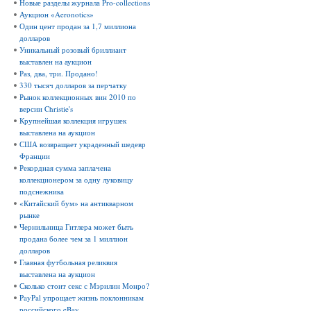
Новые разделы журнала Pro-collections
Аукцион «Aeronotics»
Один цент продан за 1,7 миллиона
долларов
Уникальный розовый бриллиант
выставлен на аукцион
Раз, два, три. Продано!
330 тысяч долларов за перчатку
Рынок коллекционных вин 2010 по
версии Christie's
Крупнейшая коллекция игрушек
выставлена на аукцион
США возвращает украденный шедевр
Франции
Рекордная сумма заплачена
коллекционером за одну луковицу
подснежника
«Китайский бум» на антикварном
рынке
Чернильница Гитлера может быть
продана более чем за 1 миллион
долларов
Главная футбольная реликвия
выставлена на аукцион
Сколько стоит секс с Мэрилин Монро?
PayPal упрощает жизнь поклонникам
российского eBay