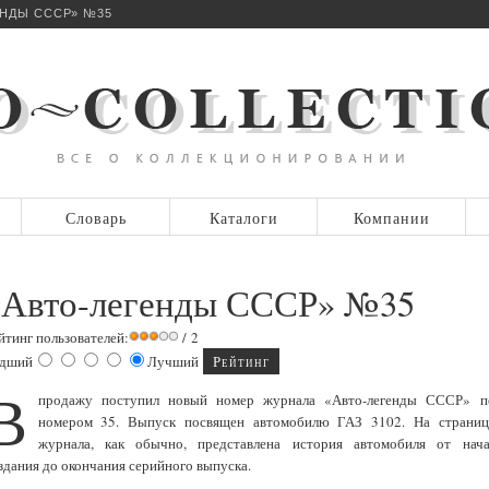
НДЫ СССР» №35
Словарь
Каталоги
Компании
«Авто-легенды СССР» №35
йтинг пользователей:
/ 2
дший
Лучший
В
продажу поступил новый номер журнала «Авто-легенды СССР» п
номером 35. Выпуск посвящен автомобилю ГАЗ 3102. На страниц
журнала, как обычно, представлена история автомобиля от нача
здания до окончания серийного выпуска.