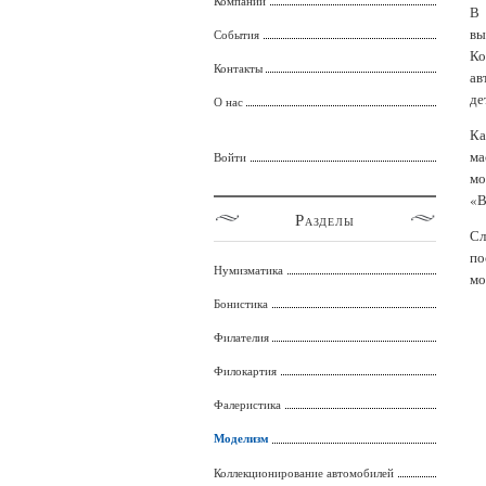
Компании
В
вы
События
Ко
Контакты
ав
де
О нас
Ка
ма
Войти
мо
«В
Разделы
Сл
по
Нумизматика
мо
Бонистика
Филателия
Филокартия
Фалеристика
Моделизм
Коллекционирование автомобилей