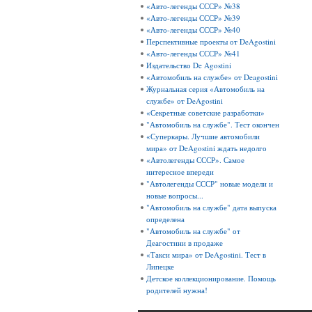
«Авто-легенды СССР» №38
«Авто-легенды СССР» №39
«Авто-легенды СССР» №40
Перспективные проекты от DeAgostini
«Авто-легенды СССР» №41
Издательство De Agostini
«Автомобиль на службе» от Deagostini
Журнальная серия «Автомобиль на
службе» от DeAgostini
«Секретные советские разработки»
"Автомобиль на службе". Тест окончен
«Суперкары. Лучшие автомобили
мира» от DeAgostini ждать недолго
«Автолегенды СССР». Самое
интересное впереди
"Автолегенды СССР" новые модели и
новые вопросы...
"Автомобиль на службе" дата выпуска
определена
"Автомобиль на службе" от
Деагостини в продаже
«Такси мира» от DeAgostini. Тест в
Липецке
Детское коллекционирование. Помощь
родителей нужна!