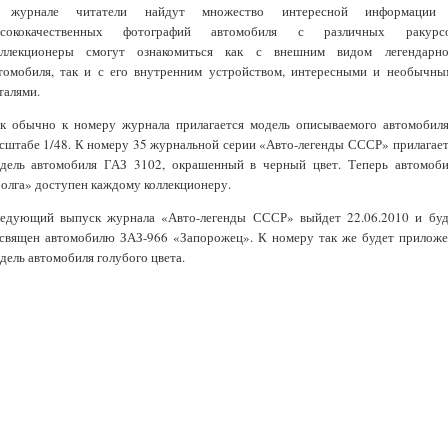
 журнале читатели найдут множество интересной информации
сококачественных фотографий автомобиля с различных ракурсо
ллекционеры смогут ознакомиться как с внешним видом легендарно
томобиля, так и с его внутренним устройством, интересными и необычны
талями.
к обычно к номеру журнала прилагается модель описываемого автомобиля
сштабе 1/48. К номеру 35 журнальной серии «Авто-легенды СССР» прилагает
дель автомобиля ГАЗ 3102, окрашенный в черный цвет. Теперь автомоби
олга» доступен каждому коллекционеру.
едующий выпуск журнала «Авто-легенды СССР» выйдет 22.06.2010 и буд
священ автомобилю ЗАЗ-966 «Запорожец». К номеру так же будет приложе
дель автомобиля голубого цвета.