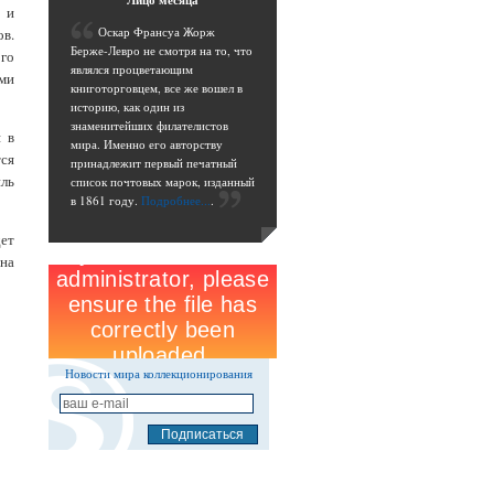
Лицо
месяца
 и
О
скар Франсуа Жорж
в.
Берже-Левро не смотря на то, что
го
являлся процветающим
ми
книготорговцем, все же вошел в
историю, как один из
знаменитейших филателистов
 в
мира. Именно его авторству
ся
принадлежит первый печатный
ль
список почтовых марок, изданный
в 1861 году.
Подробнее...
.
ет
на
Новости мира коллекционирования