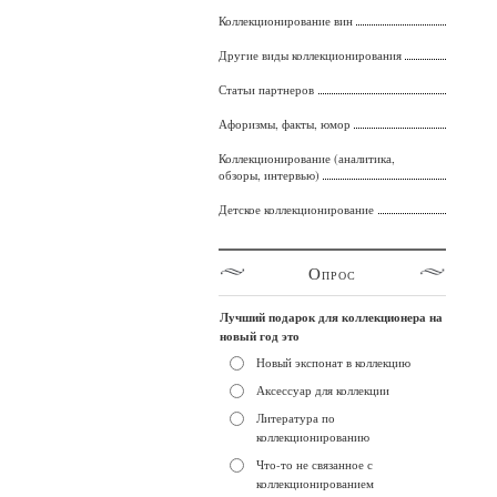
Коллекционирование вин
Другие виды коллекционирования
Статьи партнеров
Афоризмы, факты, юмор
Коллекционирование (аналитика,
обзоры, интервью)
Детское коллекционирование
Опрос
Лучший подарок для коллекционера на
новый год это
Новый экспонат в коллекцию
Аксессуар для коллекции
Литература по
коллекционированию
Что-то не связанное с
коллекционированием