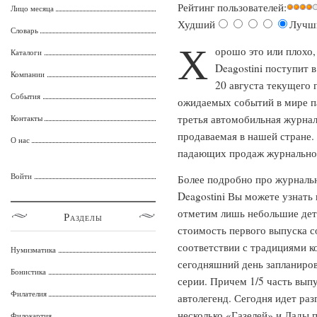
Рейтинг пользователей:
Лицо месяца
Худший
Лучш
Словарь
Х
орошо это или плохо,
Каталоги
Deagostini поступит 
Компании
20 августа текущего 
События
ожидаемых событий в мире па
третья автомобильная журналь
Контакты
продаваемая в нашей стране.
О нас
падающих продаж журнально
Войти
Более подробно про журналь
Deagostini Вы можете узнать 
отметим лишь небольшие дета
Разделы
стоимость первого выпуска с
соответствии с традициями к
Нумизматика
сегодняшний день запланиро
Бонистика
серии. Причем 1/5 часть выпу
Филателия
автолегенд. Сегодня идет раз
несколько «Газелей» и Лады 
Филокартия