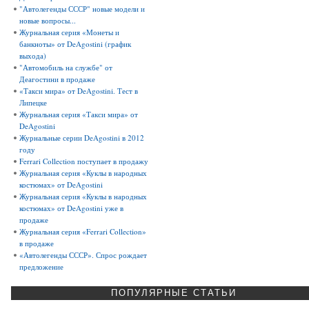
"Автолегенды СССР" новые модели и
новые вопросы...
Журнальная серия «Монеты и
банкноты» от DeAgostini (график
выхода)
"Автомобиль на службе" от
Деагостини в продаже
«Такси мира» от DeAgostini. Тест в
Липецке
Журнальная серия «Такси мира» от
DeAgostini
Журнальные серии DeAgostini в 2012
году
Ferrari Collection поступает в продажу
Журнальная серия «Куклы в народных
костюмах» от DeAgostini
Журнальная серия «Куклы в народных
костюмах» от DeAgostini уже в
продаже
Журнальная серия «Ferrari Collection»
в продаже
«Автолегенды СССР». Спрос рождает
предложение
ПОПУЛЯРНЫЕ
СТАТЬИ