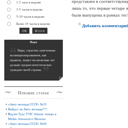
представлен в соответствующ
1-2 часа в неделю
лишь то, что первые четыре ж
3-5 часов в неделю
были выпущены в рамках тес
5-10 часов в неделю
Более 10 часов в неделю
Добавить комментари
Фак
т
Л
юди, страстно увлеченные
коллекционированием, как
правило, живут на несколько лет
дольше среднестатистических
граждан своей страны
.
Похожие
статьи
«Авто-легенды СССР» №35
Выйдут ли Авто-легенды???
Bugatti Type 57SC Atlantic теперь в
Mullin Automotive Museum
«Авто-легенды СССР» №40