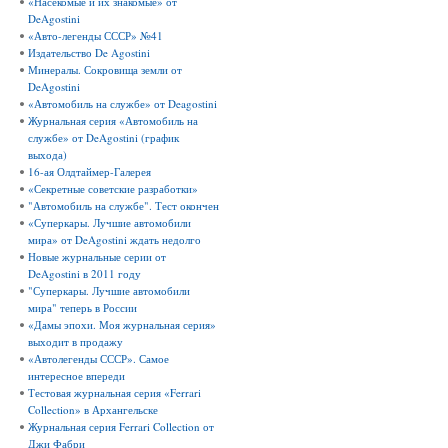
«Насекомые и их знакомые» от
DeAgostini
«Авто-легенды СССР» №41
Издательство De Agostini
Минералы. Сокровища земли от
DeAgostini
«Автомобиль на службе» от Deagostini
Журнальная серия «Автомобиль на
службе» от DeAgostini (график
выхода)
16-ая Олдтаймер-Галерея
«Секретные советские разработки»
"Автомобиль на службе". Тест окончен
«Суперкары. Лучшие автомобили
мира» от DeAgostini ждать недолго
Новые журнальные серии от
DeAgostini в 2011 году
"Суперкары. Лучшие автомобили
мира" теперь в России
«Дамы эпохи. Моя журнальная серия»
выходит в продажу
«Автолегенды СССР». Самое
интересное впереди
Тестовая журнальная серия «Ferrari
Collection» в Архангельске
Журнальная серия Ferrari Collection от
Джи Фабри