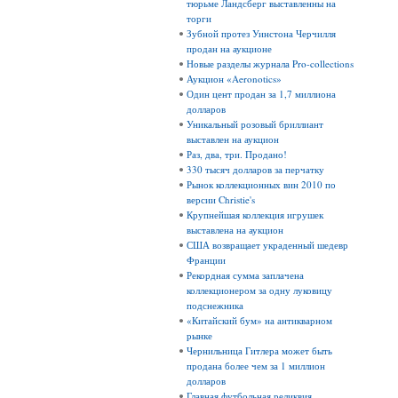
тюрьме Ландсберг выставленны на
торги
Зубной протез Уинстона Черчилля
продан на аукционе
Новые разделы журнала Pro-collections
Аукцион «Aeronotics»
Один цент продан за 1,7 миллиона
долларов
Уникальный розовый бриллиант
выставлен на аукцион
Раз, два, три. Продано!
330 тысяч долларов за перчатку
Рынок коллекционных вин 2010 по
версии Christie's
Крупнейшая коллекция игрушек
выставлена на аукцион
США возвращает украденный шедевр
Франции
Рекордная сумма заплачена
коллекционером за одну луковицу
подснежника
«Китайский бум» на антикварном
рынке
Чернильница Гитлера может быть
продана более чем за 1 миллион
долларов
Главная футбольная реликвия