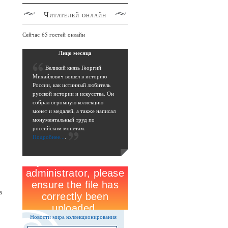
Читателей
онлайн
Сейчас 65 гостей онлайн
Лицо
месяца
В
еликий князь Георгий
Михайлович вошел в историю
России, как истинный любитель
русской истории и искусства. Он
собрал огромную коллекцию
монет и медалей, а также написал
монументальный труд по
российским монетам.
Подробнее...
.
в
Новости мира коллекционирования