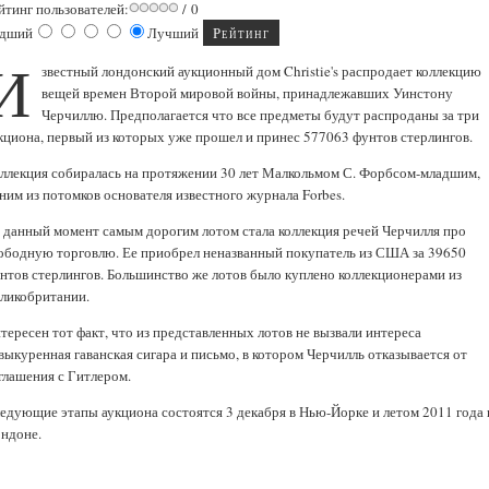
йтинг пользователей:
/ 0
дший
Лучший
И
звестный лондонский аукционный дом Christie's распродает коллекцию
вещей времен Второй мировой войны, принадлежавших Уинстону
Черчиллю. Предполагается что все предметы будут распроданы за три
кциона, первый из которых уже прошел и принес 577063 фунтов стерлингов.
ллекция собиралась на протяжении 30 лет Малкольмом С. Форбсом-младшим,
ним из потомков основателя известного журнала Forbes.
 данный момент самым дорогим лотом стала коллекция речей Черчилля про
ободную торговлю. Ее приобрел неназванный покупатель из США за 39650
нтов стерлингов. Большинство же лотов было куплено коллекционерами из
ликобритании.
тересен тот факт, что из представленных лотов не вызвали интереса
выкуренная гаванская сигара и письмо, в котором Черчилль отказывается от
глашения с Гитлером.
едующие этапы аукциона состоятся 3 декабря в Нью-Йорке и летом 2011 года 
ндоне.