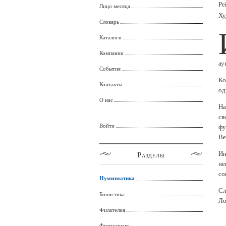
Ре
Лицо месяца
Ху
Словарь
Каталоги
Компании
ау
События
Ко
Контакты
од
О нас
На
св
Войти
фу
Ве
Ин
Разделы
не
со
Нумизматика
Сл
Бонистика
Ло
Филателия
Филокартия