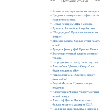
Похожие
статьи
Комикс за полтора миллиона долларов
Продана коллекция автографов и фото
голливудских звезд
Первая перепись США с молотка!
Аукцион Олимпийской атрибутики
"Плодородие" Мунка выставленно на
аукцион
Мэрилин Монро. Сколько стоит память
о ней?
Аукцион фотографий Ирвинга Пенна
Благотворительный аукцион жертвам
теракта
Непроданные лоты «Русских торгов»
Автомобиль "Доктора Смерть" не
будет продан на eBay
Рекорд аукциона «Кристис» может
быть побит!
Bugatti Михаэля Шумахера ищет
владельца
Иллюстрация Фрэнка Фразетты ставит
новый рекорд
Автограф Джона Леннона стоит
больше миллиона долларов США
Подлинные свидетельства о Гитлере в