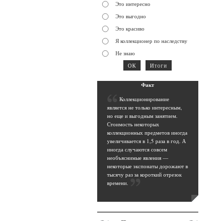
Это интересно
Это выгодно
Это красиво
Я коллекционер по наследству
Не знаю
Фак
т
К
оллекционирование
является не только интересным,
но еще и выгодным занятием.
Стоимость некоторых
коллекционных предметов иногда
увеличивается в 1,5 раза в год. А
иногда случаются совсем
необъяснимые явления —
некоторые экспонаты дорожают в
тысячу раз за короткий отрезок
времени
.