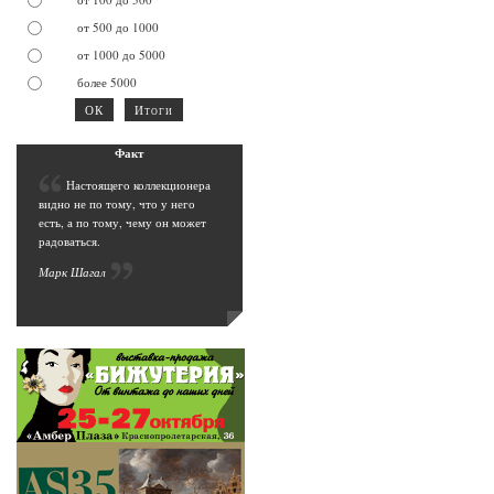
от 500 до 1000
от 1000 до 5000
более 5000
Фак
т
Н
астоящего коллекционера
видно не по тому, что у него
есть, а по тому, чему он может
радоваться.
Марк Шага
л