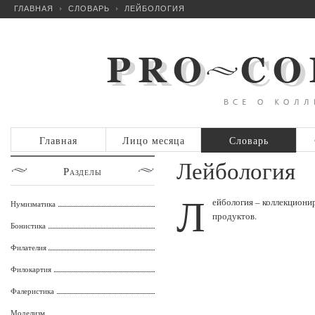
ГЛАВНАЯ
СЛОВАРЬ
ЛЕЙБОЛОГИЯ
Главная
Лицо месяца
Словарь
Лейбология
Разделы
Л
ейбология – коллекциони
Нумизматика
продуктов.
Бонистика
Филателия
Филокартия
Фалеристика
Моделизм