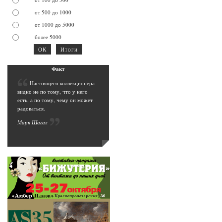
от 500 до 1000
от 1000 до 5000
более 5000
Фак
т
Н
астоящего коллекционера
видно не по тому, что у него
есть, а по тому, чему он может
радоваться.
Марк Шага
л