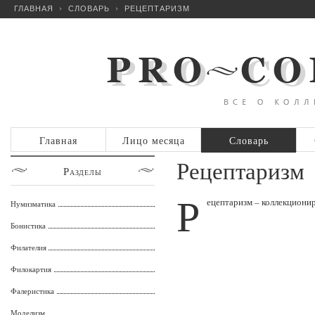
ГЛАВНАЯ
СЛОВАРЬ
РЕЦЕПТАРИЗМ
Главная
Лицо месяца
Словарь
Рецептаризм
Разделы
Р
ецептаризм – коллекциони
Нумизматика
Бонистика
Филателия
Филокартия
Фалеристика
Моделизм