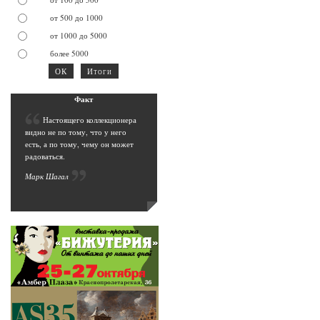
от 500 до 1000
от 1000 до 5000
более 5000
Фак
т
Н
астоящего коллекционера
видно не по тому, что у него
есть, а по тому, чему он может
радоваться.
Марк Шага
л