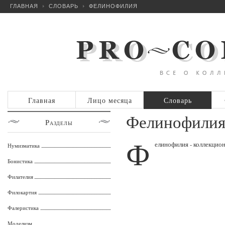
ГЛАВНАЯ
СЛОВАРЬ
ФЕЛИНОФИЛИЯ
Главная
Лицо месяца
Словарь
Фелинофили
Разделы
Ф
елинофилия - коллекцион
Нумизматика
Бонистика
Филателия
Филокартия
Фалеристика
Моделизм