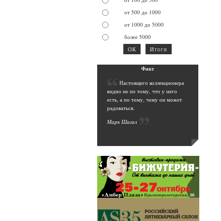
от 500 до 1000
от 1000 до 5000
более 5000
Фак
т
Н
астоящего коллекционера
видно не по тому, что у него
есть, а по тому, чему он может
радоваться.
Марк Шага
л