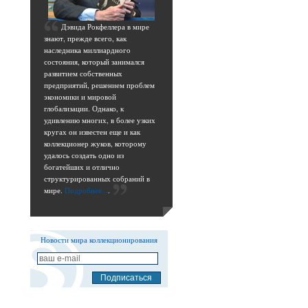
Д
эвида Рокфеллера в мире
знают, прежде всего, как
наследника миллиардного
состояния, который занимался
развитием собственных
предприятий, решением проблем
экономики и мировой
глобализации. Однако, к
удивлению многих, в более узких
кругах он известен еще и как
коллекционер жуков, которому
удалось создать одно из
богатейших и отлично
структурированных собраний в
мире.
Подробнее...
.
Новости мира коллекционирования