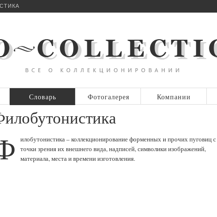
СТИКА
Словарь
Фотогалерея
Компании
Филобутонистика
Ф
илобутонистика – коллекционирование форменных и прочих пуговиц с
точки зрения их внешнего вида, надписей, символики изображений,
материала, места и времени изготовления.