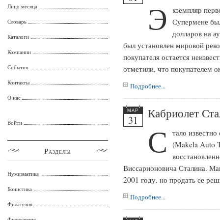
Э
Лицо месяца
кземпляр перв
Супермене был
Словарь
долларов на а
Каталоги
был установлен мировой реко
Компании
покупателя остается неизвес
События
отметили, что покупателем о
Контакты
Подробнее...
О нас
Кабриолет Ста
МАР
31
Войти
С
тало известно
(Makela Auto 
Разделы
восстановленн
Виссарионовича Сталина. Ма
Нумизматика
2001 году, но продать ее реш
Бонистика
Подробнее...
Филателия
Филокартия