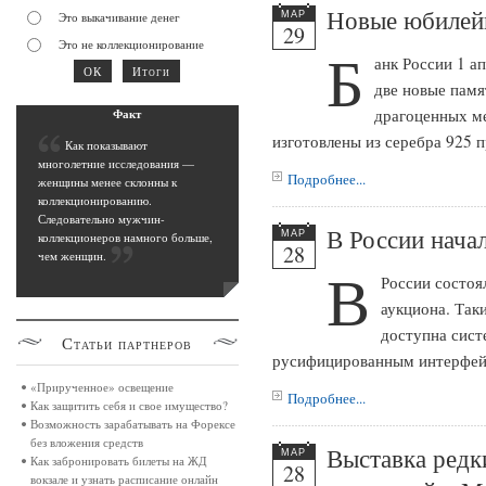
Новые юбилей
Это выкачивание денег
МАР
29
Это не коллекционирование
Б
анк России 1 а
две новые памя
драгоценных ме
Фак
т
изготовлены из серебра 925 
К
ак показывают
многолетние исследования —
Подробнее...
женщины менее склонны к
коллекционированию.
Следовательно мужчин-
В России начал
МАР
коллекционеров намного больше,
28
чем женщин
.
В
России состоя
аукциона. Так
доступна систе
Статьи
партнеров
русифицированным интерфей
«Прирученное» освещение
Подробнее...
Как защитить себя и свое имущество?
Возможность зарабатывать на Форексе
без вложения средств
Выставка редк
МАР
Как забронировать билеты на ЖД
28
вокзале и узнать расписание онлайн