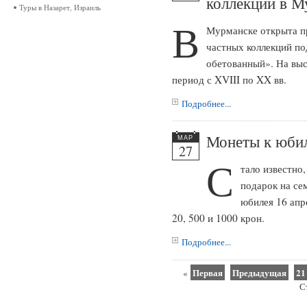
коллекций в М
Туры в Назарет, Израиль
В
Мурманске открыта пр
частных коллекций по
обетованный». На выс
период с XVIII по XX вв.
Подробнее...
Монеты к юби
МАР
27
С
тало известно
подарок на се
юбилея 16 апр
20, 500 и 1000 крон.
Подробнее...
Первая
Предыдущая
21
«
С