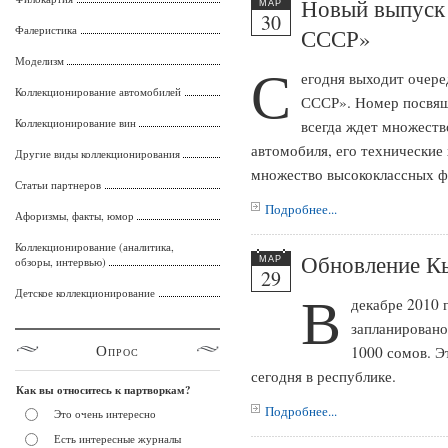
Новый выпуск
МАР
30
Фалеристика
СССР»
Моделизм
С
егодня выходит очере
Коллекционирование автомобилей
СССР». Номер посвящ
Коллекционирование вин
всегда ждет множеств
автомобиля, его технические
Другие виды коллекционирования
множество высококлассных ф
Статьи партнеров
Подробнее...
Афоризмы, факты, юмор
Коллекционирование (аналитика,
Обновление К
обзоры, интервью)
МАР
29
В
Детское коллекционирование
декабре 2010 
запланировано
Опрос
1000 сомов. Э
сегодня в республике.
Как вы относитесь к партворкам?
Подробнее...
Это очень интересно
Есть интересные журналы