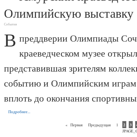
Олимпийскую выставку
События
В
преддверии Олимпиады Сочи
краеведческом музее открыл
представившая зрителям колле
событию и Олимпийским играм 
вплоть до окончания спортивны
Подробнее...
2
3
«
Первая
Предыдущая
1
JPAGE_