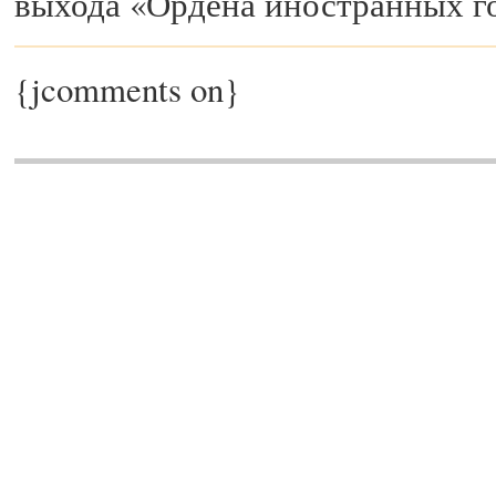
выхода «Ордена иностранных го
{jcomments on}