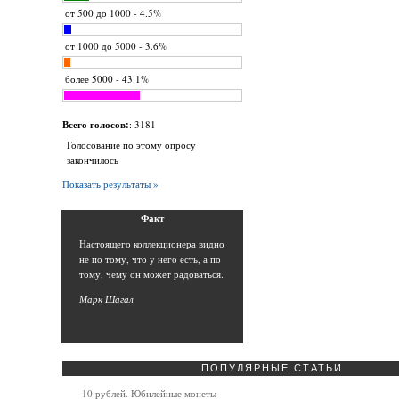
от 500 до 1000 - 4.5%
от 1000 до 5000 - 3.6%
более 5000 - 43.1%
Всего голосов:
: 3181
Голосование по этому опросу
закончилось
Показать результаты »
Фак
т
Н
астоящего коллекционера видно
не по тому, что у него есть, а по
тому, чему он может радоваться.
Марк Шага
л
ПОПУЛЯРНЫЕ СТАТЬИ
10 рублей. Юбилейные монеты