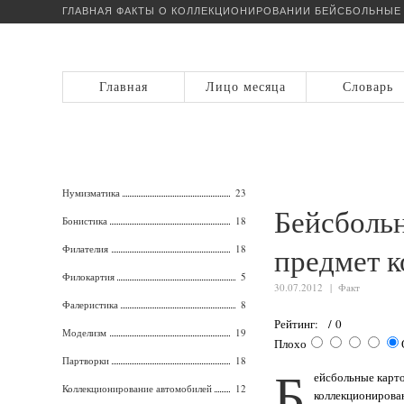
ГЛАВНАЯ
ФАКТЫ О КОЛЛЕКЦИОНИРОВАНИИ
БЕЙСБОЛЬНЫЕ 
Главная
Лицо месяца
Словарь
Нумизматика
23
Бейсбольн
Бонистика
18
предмет 
Филателия
18
Филокартия
5
30.07.2012 |
Факт
Фалеристика
8
Рейтинг: / 0
Моделизм
19
Плохо
Партворки
18
Б
ейсбольные карт
Коллекционирование автомобилей
12
коллекционирова