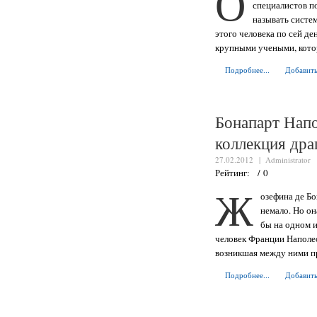
О
специалистов п
называть систе
этого человека по сей де
крупными учеными, кото
Подробнее...
Добавить
Бонапарт Напо
коллекция дра
27.02.2012 |
Administrator
Рейтинг: / 0
Ж
озефина де Бо
немало. Но он
бы на одном и
человек Франции Наполеон
возникшая между ними пр
Подробнее...
Добавить