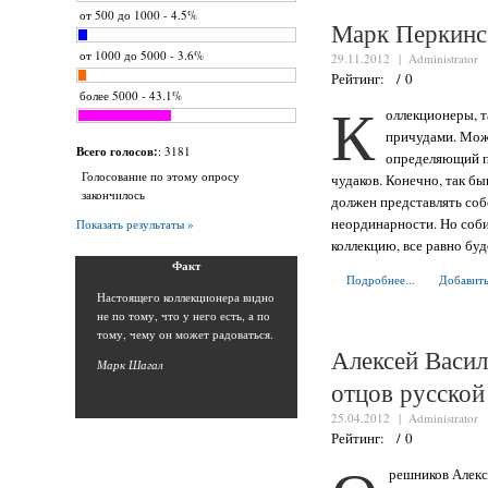
от 500 до 1000 - 4.5%
Марк Перкинс
от 1000 до 5000 - 3.6%
29.11.2012 |
Administrator
Рейтинг: / 0
более 5000 - 43.1%
К
оллекционеры, т
причудами. Можн
Всего голосов:
: 3181
определяющий п
Голосование по этому опросу
чудаков. Конечно, так бы
закончилось
должен представлять соб
неординарности. Но соби
Показать результаты »
коллекцию, все равно бу
Фак
т
Подробнее...
Добавить
Н
астоящего коллекционера видно
не по тому, что у него есть, а по
тому, чему он может радоваться.
Алексей Васи
Марк Шага
л
отцов русской
25.04.2012 |
Administrator
Рейтинг: / 0
решников Алекс