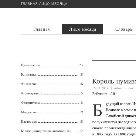
ГЛАВНАЯ
ЛИЦО МЕСЯЦА
Главная
Лицо месяца
Словарь
Нумизматика
23
Бонистика
18
Король-нумиз
Филателия
18
15.01.2014 |
Administrator
Филокартия
5
Рейтинг: / 0
Б
Фалеристика
8
удущий король Ит
Неаполе в семье 
Моделизм
19
Савойской динас
Партворки
18
получил титул наследног
своего происхождения о
Коллекционирование автомобилей
12
в 1887 году. В 1896 год