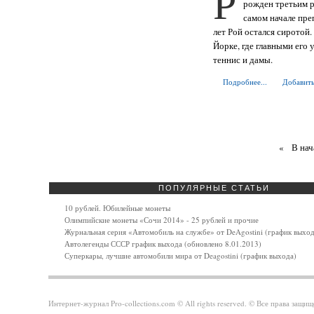
Р
рожден третьим р
самом начале пре
лет Рой остался сиротой
Йорке, где главными его
теннис и дамы.
Подробнее...
Добавить
«
В нач
ПОПУЛЯРНЫЕ СТАТЬИ
10 рублей. Юбилейные монеты
Олимпийские монеты «Сочи 2014» - 25 рублей и прочие
Журнальная серия «Автомобиль на службе» от DeAgostini (график выход
Автолегенды СССР график выхода (обновлено 8.01.2013)
Суперкары, лучшие автомобили мира от Deagostini (график выхода)
Интернет-журнал Pro-collections.com © All rights reserved. © Все права за