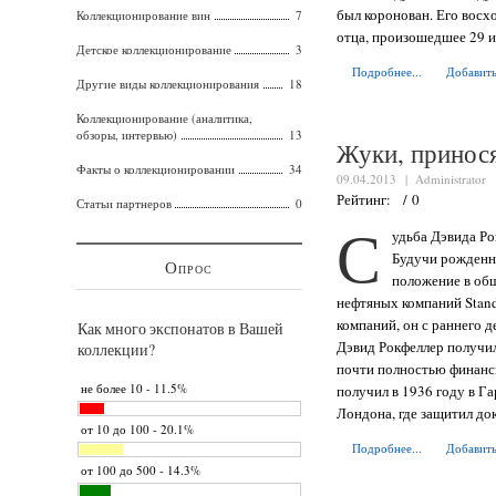
был коронован. Его вос
Коллекционирование вин
7
отца, произошедшее 29 и
Детское коллекционирование
3
Подробнее...
Добавить
Другие виды коллекционирования
18
Коллекционирование (аналитика,
обзоры, интервью)
13
Жуки, принос
Факты о коллекционировании
34
09.04.2013 |
Administrator
Рейтинг: / 0
Статьи партнеров
0
С
удьба Дэвида Ро
Будучи рожденн
Опрос
положение в общ
нефтяных компаний Stand
компаний, он с раннего д
Как много экспонатов в Вашей
Дэвид Рокфеллер получил
коллекции?
почти полностью финанси
не более 10 - 11.5%
получил в 1936 году в Г
Лондона, где защитил д
от 10 до 100 - 20.1%
Подробнее...
Добавить
от 100 до 500 - 14.3%