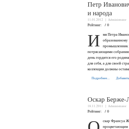
Петр Иванови
и народа
11.01.2012 |
Administrator
Рейтинг: / 0
И
мя Петра Ивано
образованному 
промышленник и
потрясающими собраниям
день гордится его родина
для себя, а для своей ст
коллекции должны остава
Подробнее...
Добавить
Оскар Берже-Л
18.11.2011 |
Administrator
Рейтинг: / 0
О
скар Франсуа Ж
процветающим к