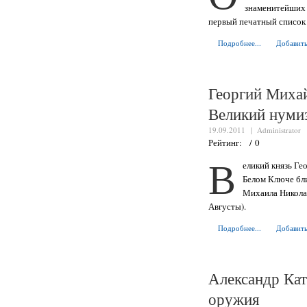
знаменитейших 
первый печатный список 
Подробнее...
Добавить
Георгий Миха
Великий нуми
19.09.2011 |
Administrator
Рейтинг: / 0
В
еликий князь Ге
Белом Ключе бли
Михаила Никола
Августы).
Подробнее...
Добавить
Александр Кат
оружия