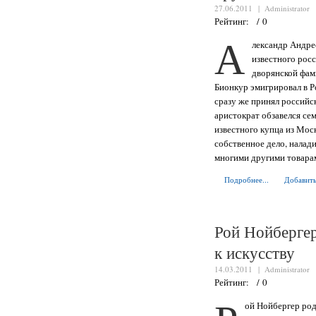
27.06.2011 |
Administrator
Рейтинг: / 0
А
лександр Андре
известного росс
дворянской фам
Бионкур эмигрировал в Р
сразу же принял российс
аристократ обзавелся се
известного купца из Моск
собственное дело, налад
многими другими товара
Подробнее...
Добавить
Рой Нойбергер
к искусству
14.03.2011 |
Administrator
Рейтинг: / 0
ой Нойбергер род