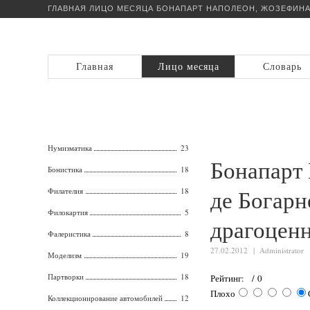
ГЛАВНАЯ
ЛИЦО МЕСЯЦА
БОНАПАРТ НАПОЛЕОН, ЖОЗЕФИНА
Главная
Лицо месяца
Словарь
Нумизматика
23
Бонапарт
Бонистика
18
де Богарн
Филателия
18
Филокартия
5
драгоцен
Фалеристика
8
27.02.2012 |
Administrator
Моделизм
19
Партворки
18
Рейтинг: / 0
Плохо
Коллекционирование автомобилей
12