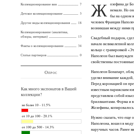
Ж
озефина де Бо
Коллекционирование вин
7
немало. Но он
Детское коллекционирование
3
бы на одном и
человек Франции Наполеон
Другие виды коллекционирования
18
возникшая между ними пр
Коллекционирование (аналитика,
обзоры, интервью)
13
Свадебный подарок, сде
начало великолепной кол
Факты о коллекционировании
34
кольцо с гравировкой «Э
Статьи партнеров
0
Наполеон был вынужден 
свойственны постоянные
Наполеон Бонапарт, обл
Опрос
уделял внимание каждой,
Перед коронацией он пр
Как много экспонатов в Вашей
известным парижским юв
коллекции?
представляла собой изыс
бриллиантами. Форма и 
не более 10 - 11.5%
Жозефины, копировалось
от 10 до 100 - 20.1%
Нужно сказать, что еще 
Наполеона, вошел в моду
от 100 до 500 - 14.3%
наручных часов. Ранее м