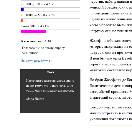
перстни, набалдашники 
от 500 до 1000 - 4.5%
женский браслет, они от
по сей день. Сочетание 
от 1000 до 5000 - 3.6%
одним из великолепнейши
часы в браслете были ли
более 5000 - 43.1%
нагрузку они получили у
Жозефина обожала ювелир
Всего голосов:
: 3181
которые выделялись на е
Голосование по этому опросу
подарок, они на протяж
закончилось
В ней был изумруд Beauh
Показать результаты »
серьги, гребни, подвески
коллекции составляла по
Фак
т
Но брак Жозефины де Бог
Н
астоящего коллекционера видно
Политические дела и во
не по тому, что у него есть, а по
тому, чему он может радоваться.
австрийской принцессе 
египетский сервиз, изго
Марк Шага
л
Сегодня некоторые экспо
можно встретить в частн
украшения появляются на