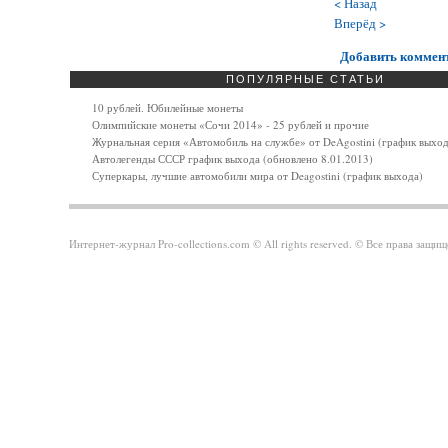
< Назад
Вперёд >
Добавить коммен
ПОПУЛЯРНЫЕ СТАТЬИ
10 рублей. Юбилейные монеты
Олимпийские монеты «Сочи 2014» - 25 рублей и прочие
Журнальная серия «Автомобиль на службе» от DeAgostini (график выход
Автолегенды СССР график выхода (обновлено 8.01.2013)
Суперкары, лучшие автомобили мира от Deagostini (график выхода)
Интернет-журнал Pro-collections.com © All rights reserved. © Все права за