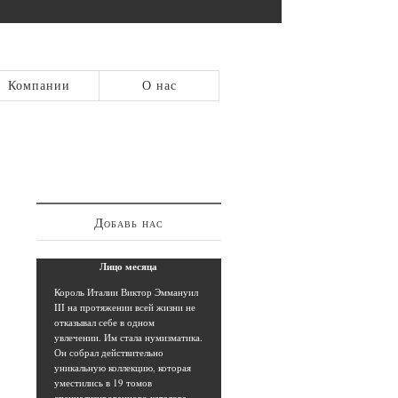
Компании
О нас
Добавь нас
Лицо
месяца
К
ороль Италии Виктор Эммануил
III на протяжении всей жизни не
отказывал себе в одном
увлечении. Им стала нумизматика.
Он собрал действительно
уникальную коллекцию, которая
уместились в 19 томов
специализированного каталога.