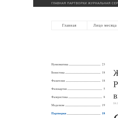
ГЛАВНАЯ
ПАРТВОРКИ
ЖУРНАЛЬНАЯ СЕР
Главная
Лицо месяца
Нумизматика
23
Ж
Бонистика
18
Р
Филателия
18
Филокартия
5
в
Фалеристика
8
04.
Моделизм
19
Партворки
18