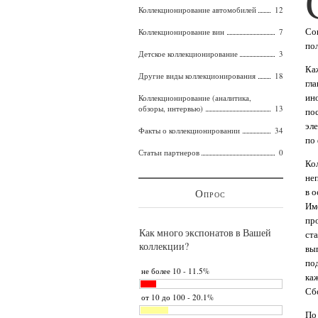
Коллекционирование автомобилей
12
Со
Коллекционирование вин
7
по
Детское коллекционирование
3
Ка
Другие виды коллекционирования
18
гла
ин
Коллекционирование (аналитика,
обзоры, интервью)
13
по
эл
Факты о коллекционировании
34
по
Статьи партнеров
0
Ко
не
в 
Опрос
Им
пр
Как много экспонатов в Вашей
ст
коллекции?
вы
по
не более 10 - 11.5%
ка
Сб
от 10 до 100 - 20.1%
По