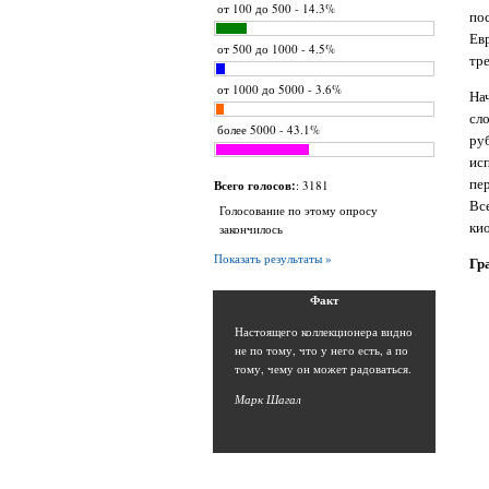
от 100 до 500 - 14.3%
по
Ев
от 500 до 1000 - 4.5%
тр
от 1000 до 5000 - 3.6%
На
сл
более 5000 - 43.1%
ру
ис
пер
Всего голосов:
: 3181
Вс
Голосование по этому опросу
ки
закончилось
Показать результаты »
Гр
Фак
т
Н
астоящего коллекционера видно
не по тому, что у него есть, а по
тому, чему он может радоваться.
Марк Шага
л