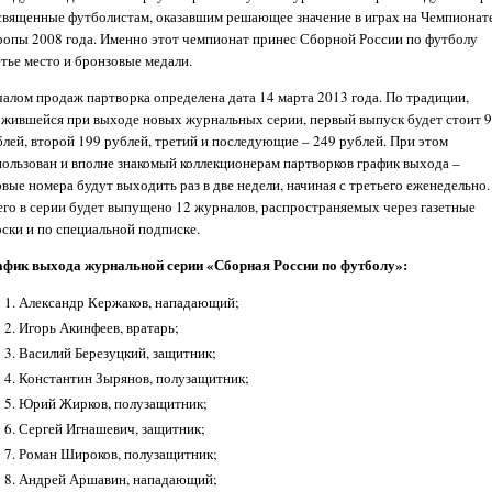
священные футболистам, оказавшим решающее значение в играх на Чемпионат
ропы 2008 года. Именно этот чемпионат принес Сборной России по футболу
етье место и бронзовые медали.
чалом продаж партворка определена дата 14 марта 2013 года. По традиции,
ожившейся при выходе новых журнальных серии, первый выпуск будет стоит 
блей, второй 199 рублей, третий и последующие – 249 рублей. При этом
пользован и вполне знакомый коллекционерам партворков график выхода –
вые номера будут выходить раз в две недели, начиная с третьего еженедельно.
его в серии будет выпущено 12 журналов, распространяемых через газетные
оски и по специальной подписке.
афик выхода журнальной серии «Сборная России по футболу»:
Александр Кержаков, нападающий;
Игорь Акинфеев, вратарь;
Василий Березуцкий, защитник;
Константин Зырянов, полузащитник;
Юрий Жирков, полузащитник;
Сергей Игнашевич, защитник;
Роман Широков, полузащитник;
Андрей Аршавин, нападающий;