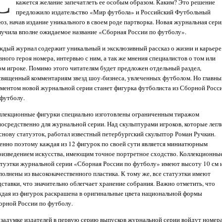
С
кажется желание запечатлеть ее особым образом. Каким? Это решение
предложило издательство «Мир футбола» и Российский Футбольный
юз, начав издание уникального в своем роде партворка. Новая журнальная сери
лучила вполне ожидаемое название «Сборная России по футболу».
ждый журнал содержит уникальный и эксклюзивный рассказ о жизни и карьере
вного героя номера, интервью с ним, а так же мнения специалистов о том или
ом игроке. Помимо этого читателям будет предложен отдельный раздел,
священный комментариям звезд шоу-бизнеса, увлеченных футболом. Но главн
ементом новой журнальной серии станет фигурка футболиста из Сборной Росс
 футболу.
ллекционные фигурки специально изготовлены ограниченным тиражом
посредственно для журнальной серии. Над скульптурами игроков, которые легл
основу статуэток, работал известный петербургский скульптор Роман Ручкин.
енно поэтому каждая из 12 фигурок по своей сути является миниатюрным
оизведением искусства, имеющим точное портретное сходство. Коллекционны
атуэтки журнальной серии «Сборная России по футболу» имеют высоту 10 см 
полнены из высококачественного пластика. К тому же, все статуэтки имеют
дставки, что значительно облегчает хранение собрания. Важно отметить, что
ждая из фигурок раскрашена в оригинальные цвета национальной формы
орной России по футболу.
 задумке издателей в первую серию выпусков журнальной серии войдут номера