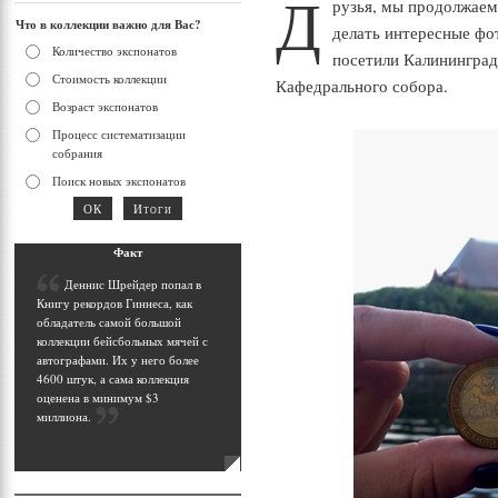
Д
рузья, мы продолжаем
Что в коллекции важно для Вас?
делать интересные фо
Количество экспонатов
посетили Калининград
Стоимость коллекции
Кафедрального собора.
Возраст экспонатов
Процесс систематизации
собрания
Поиск новых экспонатов
Фак
т
Д
еннис Шрейдер попал в
Книгу рекордов Гиннеса, как
обладатель самой большой
коллекции бейсбольных мячей с
автографами. Их у него более
4600 штук, а сама коллекция
оценена в минимум $3
миллиона
.