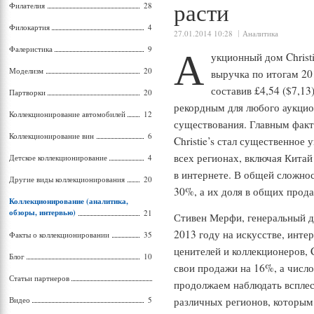
расти
Филателия
28
Филокартия
4
27.01.2014 10:28
Аналитика
А
Фалеристика
9
укционный дом Christi
Моделизм
20
выручка по итогам 20
составив £4,54 ($7,13
Партворки
20
рекордным для любого аукцио
Коллекционирование автомобилей
12
существования. Главным фак
Коллекционирование вин
6
Christie’s стал существенное
всех регионах, включая Китай
Детское коллекционирование
4
в интернете. В общей сложно
Другие виды коллекционирования
20
30%, а их доля в общих прод
Коллекционирование (аналитика,
обзоры, интервью)
21
Стивен Мерфи, генеральный ди
2013 году на искусстве, инт
Факты о коллекционировании
35
ценителей и коллекционеров, C
Блог
10
свои продажи на 16%, а числ
Статьи партнеров
продолжаем наблюдать всплес
Видео
5
различных регионов, которым