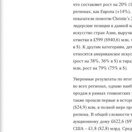
что составляет рост на 20% (
регионах, как Европа (+14%)
показатели помогли Christie’s
лидерские позиции в данной к
искусство стран Азии, выручк
отметки в £599 ($940,6) млн,
в $). К другим категориям, д
относятся американское искус
(рост на 38%, 36% в $) и тира
млн, рост на 79% (75% в $).
Уверенные результаты по ито
во всех регионах, однако наи
продаж в рамках гонконгских 
также прошли первые в истор
($24,9) млн, в полной мере п
региона. В общей сложности 
аукционному дому £622,6 ($977
США – £1,8 ($2,8) млрд. Сре