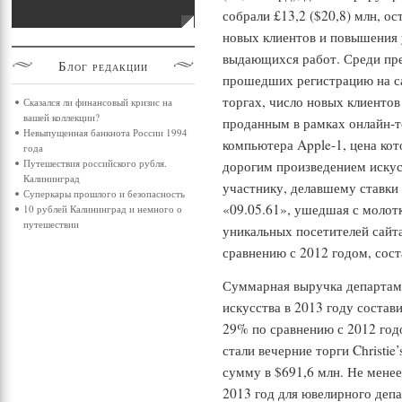
собрали £13,2 ($20,8) млн, о
новых клиентов и повышения 
выдающихся работ. Среди пре
Блог
редакции
прошедших регистрацию на са
торгах, число новых клиенто
Сказался ли финансовый кризис на
вашей коллекции?
проданным в рамках онлайн-т
Невыпущенная банкнота России 1994
компьютера Apple-1, цена кот
года
Путешествия российского рубля.
дорогим произведением искус
Калининград
участнику, делавшему ставки 
Суперкары прошлого и безопасность
«09.05.61», ушедшая с молотка
10 рублей Калининград и немного о
путешествии
уникальных посетителей сайта
сравнению с 2012 годом, сост
Суммарная выручка департам
искусства в 2013 году состав
29% по сравнению с 2012 год
стали вечерние торги Christi
сумму в $691,6 млн. Не мене
2013 год для ювелирного деп