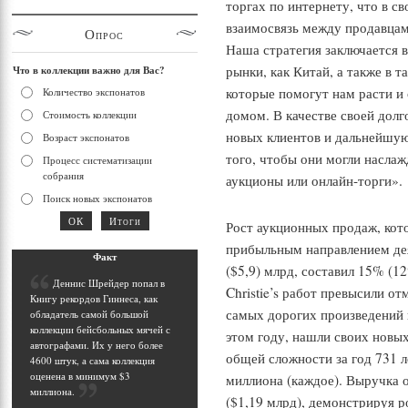
торгах по интернету, что в с
взаимосвязь между продавцам
Опрос
Наша стратегия заключается 
рынки, как Китай, а также в 
Что в коллекции важно для Вас?
которые помогут нам расти 
Количество экспонатов
домом. В качестве своей дол
Стоимость коллекции
новых клиентов и дальнейшую
Возраст экспонатов
того, чтобы они могли наслаж
Процесс систематизации
собрания
аукционы или онлайн-торги».
Поиск новых экспонатов
Рост аукционных продаж, кот
прибыльным направлением дея
Фак
т
($5,9) млрд, составил 15% (1
Д
еннис Шрейдер попал в
Christie’s работ превысили отм
Книгу рекордов Гиннеса, как
самых дорогих произведений 
обладатель самой большой
коллекции бейсбольных мячей с
этом году, нашли своих новых 
автографами. Их у него более
общей сложности за год 731 
4600 штук, а сама коллекция
оценена в минимум $3
миллиона (каждое). Выручка 
миллиона
.
($1,19 млрд), демонстрируя р