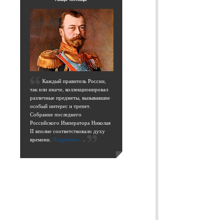
,
К
аждый правитель России,
так или иначе, коллекционировал
различные предметы, вызывавшие
особый интерес и трепет.
Собрание последнего
Российского Императора Николая
II вполне соответствовало духу
времени.
Подробнее...
.