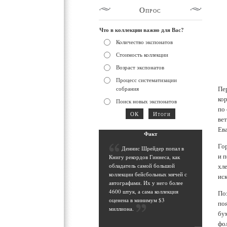
Опрос
Что в коллекции важно для Вас?
Количество экспонатов
Стоимость коллекции
Возраст экспонатов
Процесс систематизации
Пер
собрания
ко
Поиск новых экспонатов
по 
ве
Ева
Фак
т
Го
Д
еннис Шрейдер попал в
и 
Книгу рекордов Гиннеса, как
хл
обладатель самой большой
коллекции бейсбольных мячей с
ис
автографами. Их у него более
4600 штук, а сама коллекция
Поз
оценена в минимум $3
по
миллиона
.
бу
фол