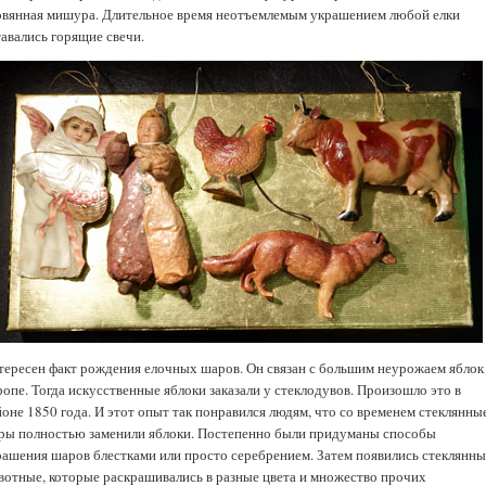
овянная мишура. Длительное время неотъемлемым украшением любой елки
тавались горящие свечи.
тересен факт рождения елочных шаров. Он связан с большим неурожаем яблок
опе. Тогда искусственные яблоки заказали у стеклодувов. Произошло это в
йоне 1850 года. И этот опыт так понравился людям, что со временем стеклянны
ры полностью заменили яблоки. Постепенно были придуманы способы
рашения шаров блестками или просто серебрением. Затем появились стеклянны
вотные, которые раскрашивались в разные цвета и множество прочих