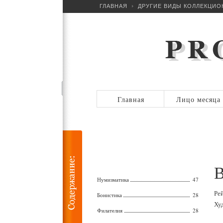
ГЛАВНАЯ
ДРУГИЕ ВИДЫ КОЛЛЕКЦИ
Главная
Лицо месяца
В
Нумизматика
47
Ре
Бонистика
28
Ху
Филателия
28