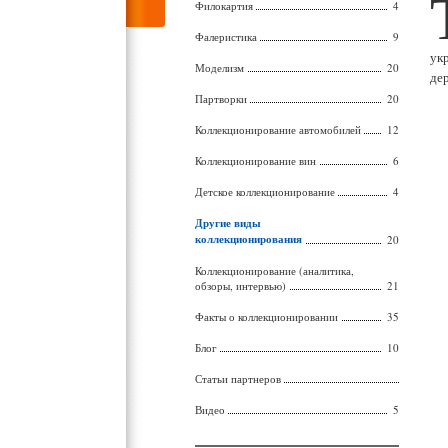
Филокартия
4
Фалеристика
9
ук
Моделизм
20
де
Партворки
20
Коллекционирование автомобилей
12
Коллекционирование вин
6
Детское коллекционирование
4
Другие виды
коллекционирования
20
Коллекционирование (аналитика,
обзоры, интервью)
21
Факты о коллекционировании
35
Блог
10
Статьи партнеров
Видео
5