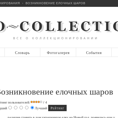
ОНИРОВАНИЯ
ВОЗНИКНОВЕНИЕ ЕЛОЧНЫХ ШАРОВ
Словарь
Фотогалерея
События
озникновение елочных шаров
йтинг пользователей:
/ 4
дший
Лучший
радиция ставить в дом украшенную елку на Новый год, появилась еще у