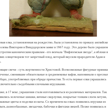
вая елка, установленная на рождество, была установлена по приказу английск
ролевы Виктории в Виндздорском замке в 1867 году. Это дерево было украшен
строгим каноническим правилам - его венчала "Вифлеемская звезда", а яблоки 
твях олицетворяли тот запретный плод, который вкусили прародители Адам и
.
рящие свечи - суть жертвенности Христовой. Всевозможные фигурные пряник
печенье, сменившие обязательные в средневековье вафли, напоминали о пресны
ебцах, употребляемых при обряде причастия. То есть первые елки украшались
ключительно съедобными елочными игрушками.
же, в 17 веке, украшения стали изготавливаться из различных материалов. Так
явились золоченые шишки, яичные скорлупки, покрытые тонким слоем латуни,
мажные цветы и поделки из ваты. Со временем на елках появились игрушки из
ьги, разнообразные, звездочки, бабочки и фигурки зверей. Позже появилась и