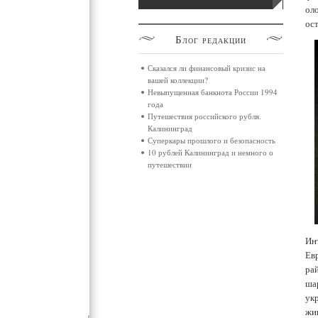
ол
ос
Блог
редакции
Сказался ли финансовый кризис на
вашей коллекции?
Невыпущенная банкнота России 1994
года
Путешествия российского рубля.
Калининград
Суперкары прошлого и безопасность
10 рублей Калининград и немного о
путешествии
Ин
Евр
ра
ша
ук
жи