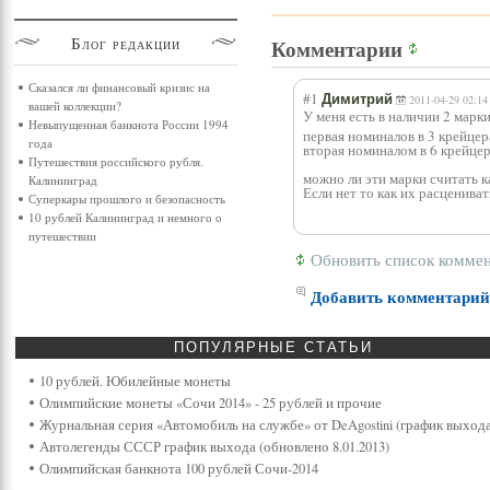
Блог
редакции
Комментарии
Сказался ли финансовый кризис на
#1
Димитрий
2011-04-29 02:14
вашей коллекции?
У меня есть в наличии 2 марк
Невыпущенная банкнота России 1994
первая номиналов в 3 крейцера
года
вторая номиналом в 6 крейцер
Путешествия российского рубля.
можно ли эти марки считать 
Калининград
Если нет то как их расцениват
Суперкары прошлого и безопасность
10 рублей Калининград и немного о
путешествии
Обновить список комме
Добавить комментари
ПОПУЛЯРНЫЕ
СТАТЬИ
10 рублей. Юбилейные монеты
Олимпийские монеты «Сочи 2014» - 25 рублей и прочие
Журнальная серия «Автомобиль на службе» от DeAgostini (график выхода
Автолегенды СССР график выхода (обновлено 8.01.2013)
Олимпийская банкнота 100 рублей Сочи-2014