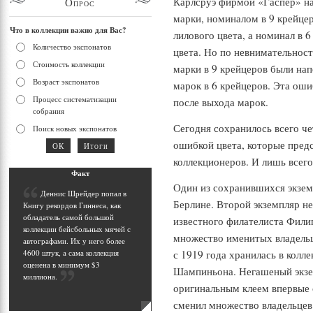
Карлсруэ фирмой «Гаспер» на 
Опрос
марки, номиналом в 9 крейцер
Что в коллекции важно для Вас?
лилового цвета, а номинал в 6
Количество экспонатов
цвета. Но по невнимательност
Стоимость коллекции
марки в 9 крейцеров были нап
Возраст экспонатов
марок в 6 крейцеров. Эта оши
Процесс систематизации
после выхода марок.
собрания
Сегодня сохранилось всего че
Поиск новых экспонатов
ошибкой цвета, которые пред
коллекционеров. И лишь всего
Фак
т
Один из сохранившихся экзем
Д
еннис Шрейдер попал в
Берлине. Второй экземпляр не
Книгу рекордов Гиннеса, как
обладатель самой большой
известного филателиста Фили
коллекции бейсбольных мячей с
множество именитых владельц
автографами. Их у него более
с 1919 года хранилась в колл
4600 штук, а сама коллекция
оценена в минимум $3
Шампиньона. Негашеный экзе
миллиона
.
оригинальным клеем впервые 
сменил множество владельцев