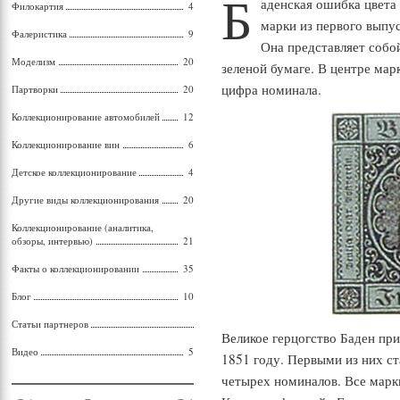
Б
аденская ошибка цвета 
Филокартия
4
марки из первого выпус
Фалеристика
9
Она представляет собой
Моделизм
20
зеленой бумаге. В центре ма
цифра номинала.
Партворки
20
Коллекционирование автомобилей
12
Коллекционирование вин
6
Детское коллекционирование
4
Другие виды коллекционирования
20
Коллекционирование (аналитика,
обзоры, интервью)
21
Факты о коллекционировании
35
Блог
10
Статьи партнеров
Великое герцогство Баден пр
Видео
5
1851 году. Первыми из них ст
четырех номиналов. Все марк